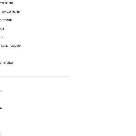
сатели
е писатели
ассики
ки
rs
тай, Корея
литика
ия
ра
а