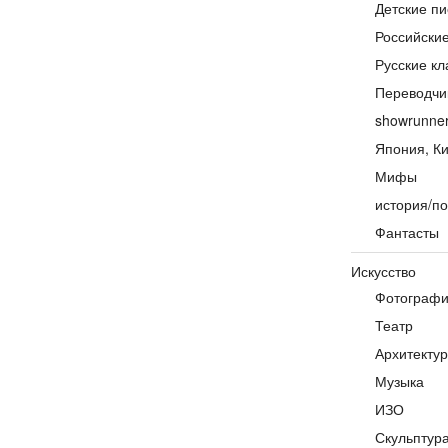
Детские пи
Российски
Русские кл
Переводчи
showrunne
Япония, Ки
Мифы
история/по
Фантасты
Искусство
Фотограф
Театр
Архитекту
Музыка
ИЗО
Скульптур