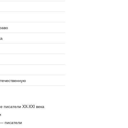
раво
ка
отечественную
е писатели XX-XXI века
и
— писатели