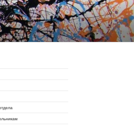
»
отдела
ольникам