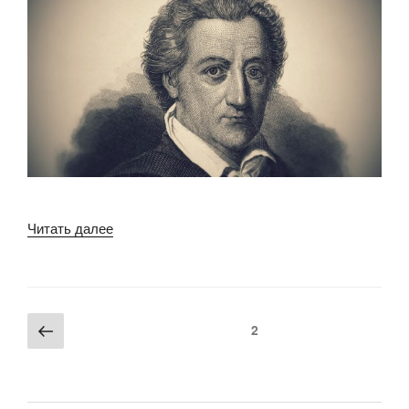
«ГЁТЕ»
Читать далее
Пагинация
Предыдущая
Страница
2
записей
страница