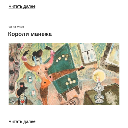
«25
Читать далее
исторических
цирковых
персонажей»
ОПУБЛИКОВАНО
20.01.2023
Короли манежа
«Короли
Читать далее
манежа»