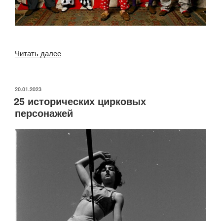
«10
Читать далее
знаменитых
клоунов:
от
ОПУБЛИКОВАНО
20.01.2023
25 исторических цирковых
смешных
персонажей
до
ужасных»