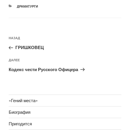
РУБРИКИ
ДРАМАТУРГИ
Навигация
Предыдущая
НАЗАД
по
запись:
записям
ГРИШКОВЕЦ
Следующая
ДАЛЕЕ
запись
Кодекс чести Русского Офицера
«Гений места»
Биография
Пригодится