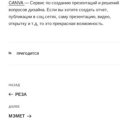
CANVA
— Сервис по созданию презентаций и решений
вопросов дизайна. Если вы хотите создать отчет,
публикации в соц.сетях, саму презентацию, видео,
открытку и т.д, то это прекрасная возможность.
РУБРИКИ
ПРИГОДИТСЯ
Навигация
Предыдущая
НАЗАД
по
запись:
записям
РЕЗА
Следующая
ДАЛЕЕ
запись
МЭМЕТ