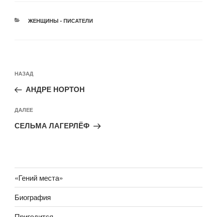
РУБРИКИ
ЖЕНЩИНЫ - ПИСАТЕЛИ
Навигация
Предыдущая
НАЗАД
по
запись:
записям
АНДРЕ НОРТОН
Следующая
ДАЛЕЕ
запись
СЕЛЬМА ЛАГЕРЛЁФ
«Гений места»
Биография
Пригодится