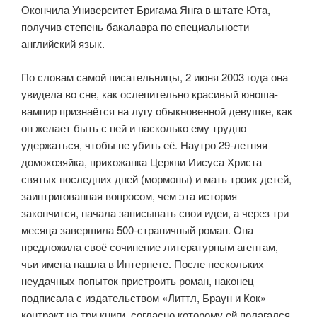
Окончила Университет Бригама Янга в штате Юта,
получив степень бакалавра по специальности
английский язык.
По словам самой писательницы, 2 июня 2003 года она
увидела во сне, как ослепительно красивый юноша-
вампир признаётся на лугу обыкновенной девушке, как
он желает быть с ней и насколько ему трудно
удержаться, чтобы не убить её. Наутро 29-летняя
домохозяйка, прихожанка Церкви Иисуса Христа
святых последних дней (мормоны) и мать троих детей,
заинтригованная вопросом, чем эта история
закончится, начала записывать свои идеи, а через три
месяца завершила 500-страничный роман. Она
предложила своё сочинение литературным агентам,
чьи имена нашла в Интернете. После нескольких
неудачных попыток пристроить роман, наконец
подписала с издательством «Литтл, Браун и Кок»
контракт на три книги, согласно которому ей полагался