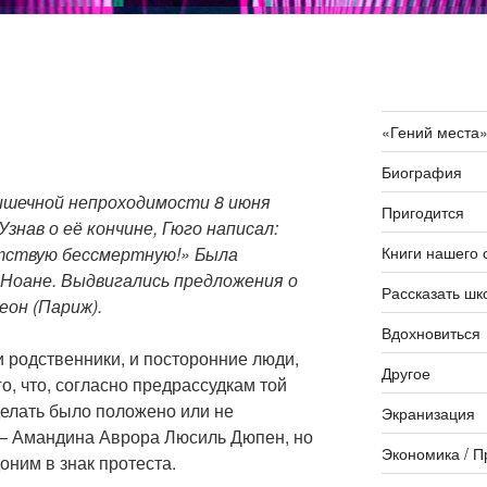
«Гений места
Биография
ишечной непроходимости 8 июня
Пригодится
 Узнав о её кончине, Гюго написал:
Книги нашего 
тствую бессмертную!» Была
в Ноане. Выдвигались предложения о
Рассказать шк
еон (Париж).
Вдохновиться
 родственники, и посторонние люди,
Другое
о, что, согласно предрассудкам той
делать было положено или не
Экранизация
 – Амандина Аврора Люсиль Дюпен, но
Экономика / П
оним в знак протеста.