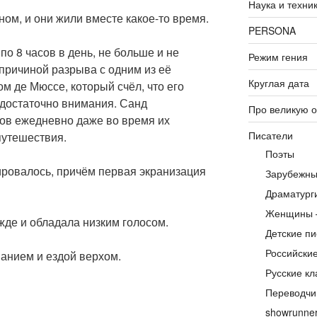
Наука и техни
ом, и они жили вместе какое-то время.
PERSONA
по 8 часов в день, не больше и не
Режим гения
причиной разрыва с одним из её
Круглая дата
 де Мюссе, который счёл, что его
 достаточно внимания. Санд
Про великую 
сов ежедневно даже во время их
Писатели
путешествия.
Поэты
ировалось, причём первая экранизация
Зарубежны
Драматург
Женщины 
жде и обладала низким голосом.
Детские пи
Российски
анием и ездой верхом.
Русские кл
Переводчи
showrunne