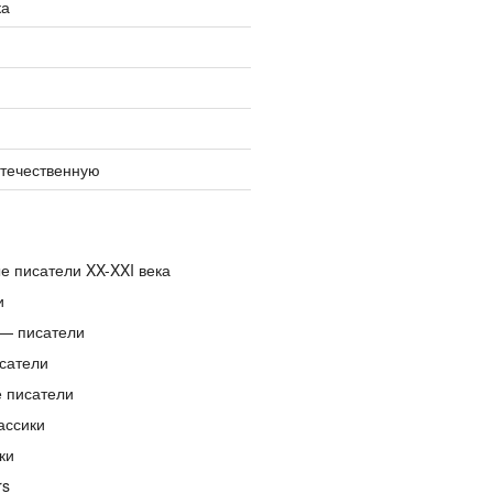
ка
отечественную
е писатели XX-XXI века
и
— писатели
сатели
е писатели
ассики
ки
rs