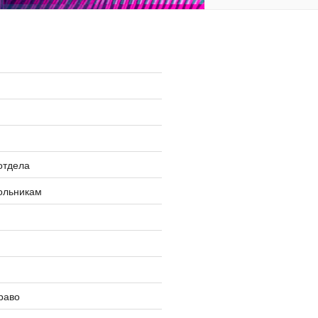
»
отдела
ольникам
раво