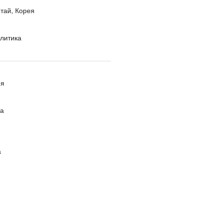
тай, Корея
литика
ия
ра
а