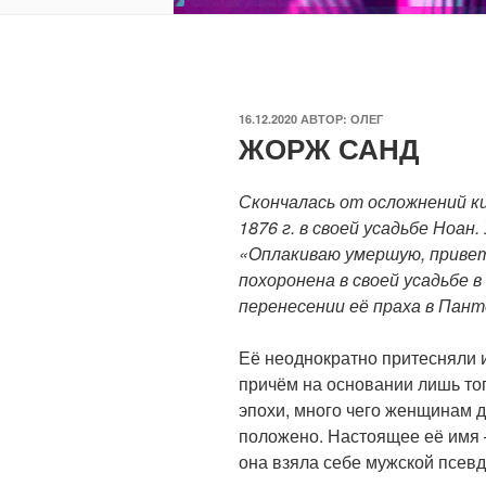
ОПУБЛИКОВАНО
16.12.2020
АВТОР:
ОЛЕГ
ЖОРЖ САНД
Скончалась от осложнений к
1876 г. в своей усадьбе Ноан.
«Оплакиваю умершую, приве
похоронена в своей усадьбе 
перенесении её праха в Пант
Её неоднократно притесняли и
причём на основании лишь тог
эпохи, много чего женщинам 
положено. Настоящее её имя
она взяла себе мужской псевд