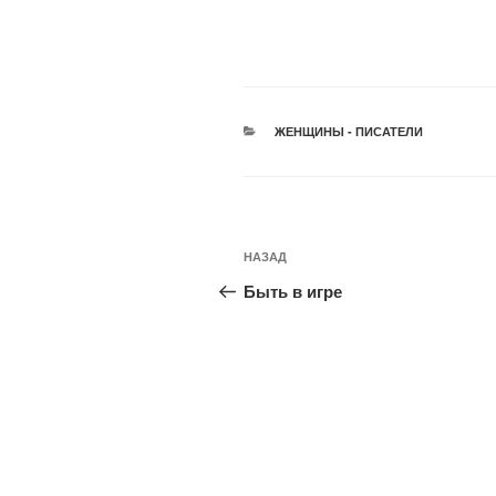
РУБРИКИ
ЖЕНЩИНЫ - ПИСАТЕЛИ
Навигация
Предыдущая
НАЗАД
по
запись:
Быть в игре
записям