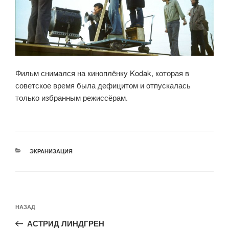
Фильм снимался на киноплёнку Kodak, которая в
советское время была дефицитом и отпускалась
только избранным режиссёрам.
РУБРИКИ
ЭКРАНИЗАЦИЯ
Навигация
Предыдущая
НАЗАД
по
запись:
записям
АСТРИД ЛИНДГРЕН