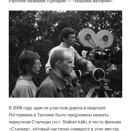
Рабочее название сценария — «Машина желаний».
В 2008 году один из участков дороги в квартале
Роттермана в Таллине было предложено назвать
переулком Сталкера (эст. Stalkeri käik) в честь фильма
«Сталкер», который частично снимался в этих местах.