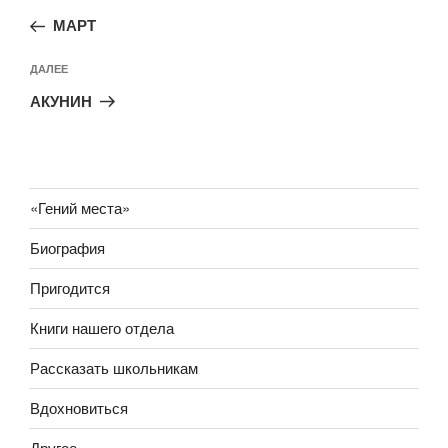
по
запись:
записям
МАРТ
Следующая
ДАЛЕЕ
запись
АКУНИН
«Гений места»
Биография
Пригодится
Книги нашего отдела
Рассказать школьникам
Вдохновиться
Другое