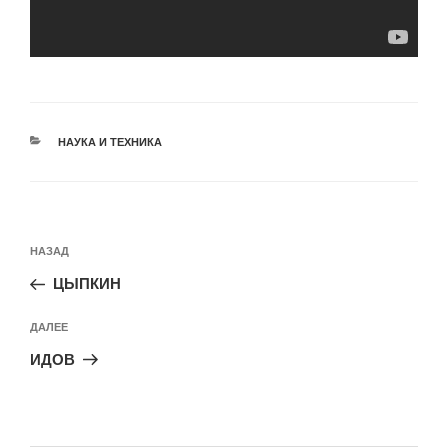
РУБРИКИ
НАУКА И ТЕХНИКА
Навигация
Предыдущая
НАЗАД
по
запись:
записям
ЦЫПКИН
Следующая
ДАЛЕЕ
запись
ИДОВ