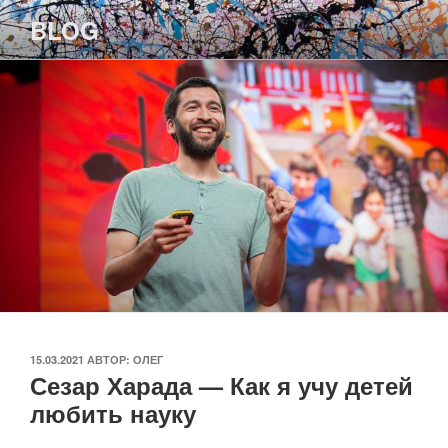
Перейти
BLOG
к
содержимому
ОПУБЛИКОВАНО
15.03.2021
АВТОР:
ОЛЕГ
Сезар Харада — Как я учу детей
любить науку