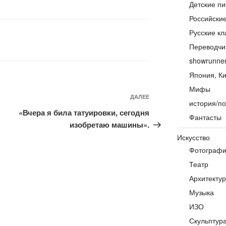
Детские пи
Российски
Русские кл
Переводчи
showrunne
Япония, Ки
Мифы
Следующая
ДАЛЕЕ
история/по
запись
«Вчера я била татуировки, сегодня
Фантасты
изобретаю машины».
Искусство
Фотограф
Театр
Архитекту
Музыка
ИЗО
Скульптур