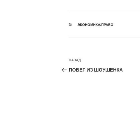
РУБРИКИ
ЭКОНОМИКА/ПРАВО
Навигация
Предыдущая
НАЗАД
по
запись:
ПОБЕГ ИЗ ШОУШЕНКА
записям