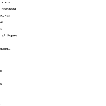
сатели
е писатели
ассики
ки
rs
тай, Корея
литика
ия
ра
а