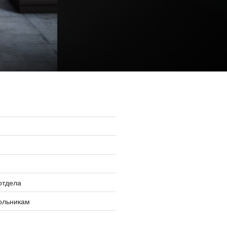
»
отдела
ольникам