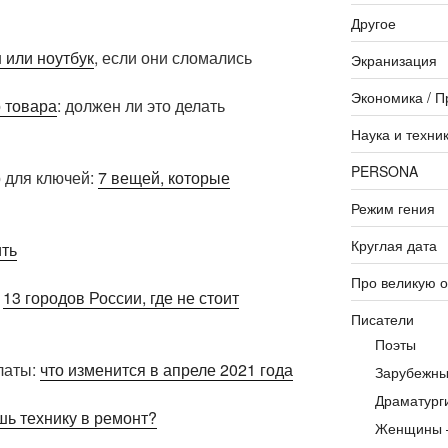
Другое
 или ноутбук
, если они сломались
Экранизация
Экономика / П
 товара
: должен ли это делать
Наука и техни
PERSONA
 для ключей:
7 вещей, которые
Режим гения
Круглая дата
ть
Про великую 
:
13 городов России, где не стоит
Писатели
Поэты
латы:
что изменится в апреле 2021 года
Зарубежны
Драматург
шь технику в ремонт?
Женщины 