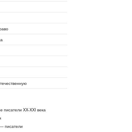
раво
ка
отечественную
е писатели XX-XXI века
и
— писатели