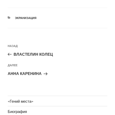
РУБРИКИ
ЭКРАНИЗАЦИЯ
Навигация
Предыдущая
НАЗАД
по
запись:
записям
ВЛАСТЕЛИН КОЛЕЦ
Следующая
ДАЛЕЕ
запись
АННА КАРЕНИНА
«Гений места»
Биография