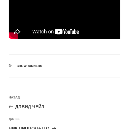
РУБРИКИ
SHOWRUNNERS
Навигация
Предыдущая
НАЗАД
по
запись:
записям
ДЭВИД ЧЕЙЗ
Следующая
ДАЛЕЕ
запись
НИК ПИЦЦОЛАТТО