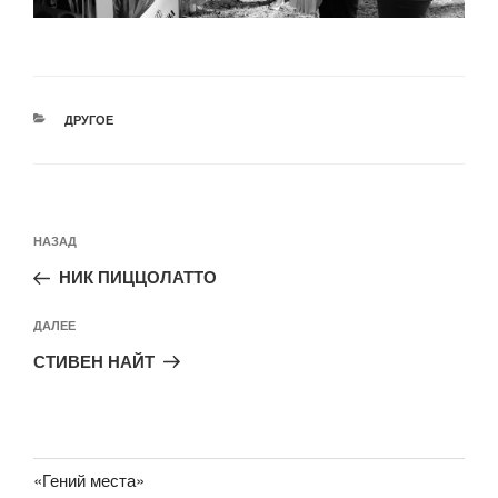
РУБРИКИ
ДРУГОЕ
Навигация
Предыдущая
НАЗАД
по
запись:
записям
НИК ПИЦЦОЛАТТО
Следующая
ДАЛЕЕ
запись
СТИВЕН НАЙТ
«Гений места»