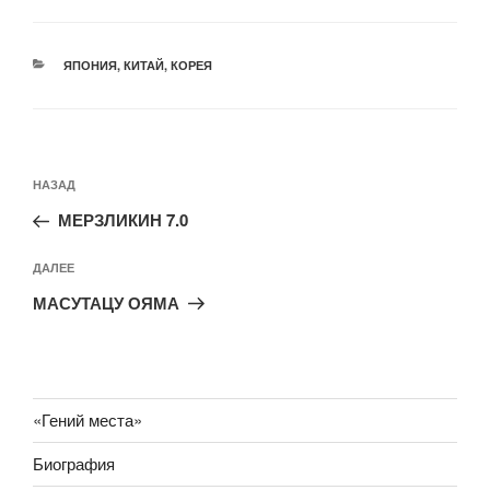
РУБРИКИ
ЯПОНИЯ, КИТАЙ, КОРЕЯ
Навигация
Предыдущая
НАЗАД
по
запись:
записям
МЕРЗЛИКИН 7.0
Следующая
ДАЛЕЕ
запись
МАСУТАЦУ ОЯМА
«Гений места»
Биография