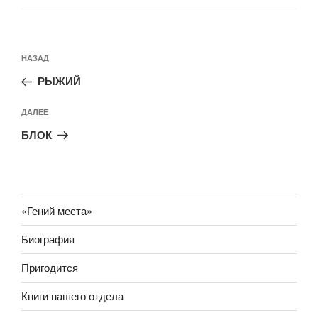
Навигация
Предыдущая
НАЗАД
по
запись:
записям
РЫЖИЙ
Следующая
ДАЛЕЕ
запись
БЛОК
«Гений места»
Биография
Пригодится
Книги нашего отдела