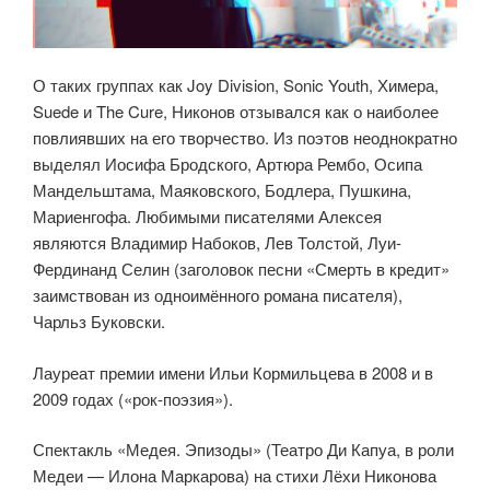
О таких группах как Joy Division, Sonic Youth, Химера,
Suede и The Cure, Никонов отзывался как о наиболее
повлиявших на его творчество. Из поэтов неоднократно
выделял Иосифа Бродского, Артюра Рембо, Осипа
Мандельштама, Маяковского, Бодлера, Пушкина,
Мариенгофа. Любимыми писателями Алексея
являются Владимир Набоков, Лев Толстой, Луи-
Фердинанд Селин (заголовок песни «Смерть в кредит»
заимствован из одноимённого романа писателя),
Чарльз Буковски.
Лауреат премии имени Ильи Кормильцева в 2008 и в
2009 годах («рок-поэзия»).
Спектакль «Медея. Эпизоды» (Театро Ди Капуа, в роли
Медеи — Илона Маркарова) на стихи Лёхи Никонова