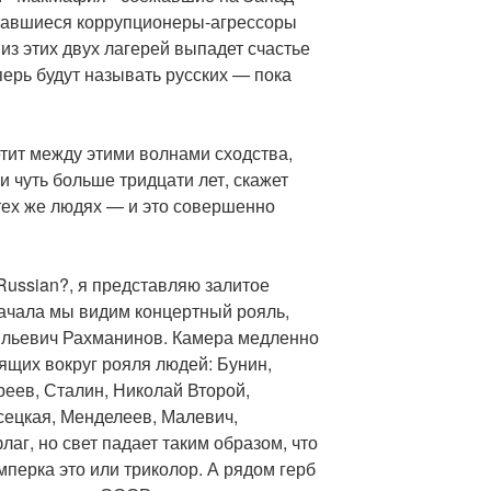
ставшиеся коррупционеры-агрессоры
из этих двух лагерей выпадет счастье
перь будут называть русских — пока
тит между этими волнами сходства,
и чуть больше тридцати лет, скажет
 тех же людях — и это совершенно
 Russian?, я представляю залитое
ачала мы видим концертный рояль,
ильевич Рахманинов. Камера медленно
ящих вокруг рояля людей: Бунин,
еев, Сталин, Николай Второй,
сецкая, Менделеев, Малевич,
аг, но свет падает таким образом, что
мперка это или триколор. А рядом герб