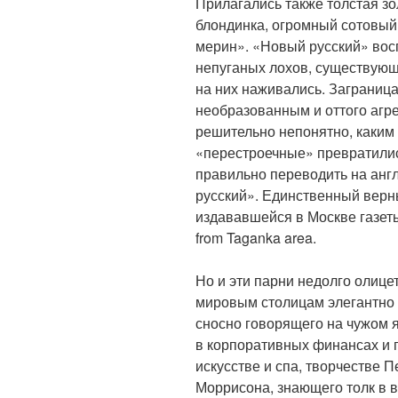
Прилагались также толстая зо
блондинка, огромный сотовый
мерин». «Новый русский» вос
непуганых лохов, существующ
на них наживались. Заграниц
необразованным и оттого агр
решительно непонятно, каким
«перестроечные» превратилис
правильно переводить на анг
русский». Единственный верн
издававшейся в Москве газеты 
from Taganka area.
Но и эти парни недолго олиц
мировым столицам элегантно 
сносно говорящего на чужом 
в корпоративных финансах и 
искусстве и спа, творчестве
Моррисона, знающего толк в 