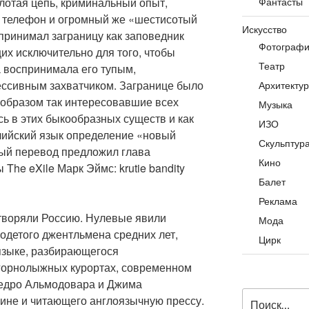
лотая цепь, криминальный опыт,
Фантасты
 телефон и огромный же «шестисотый
Искусство
принимал заграницу как заповедник
Фотограф
их исключительно для того, чтобы
Театр
а воспринимала его тупым,
ессивным захватчиком. Загранице было
Архитекту
 образом так интересовавшие всех
Музыка
ь в этих быкообразных существ и как
ИЗО
лийский язык определение «новый
Скульптур
ый перевод предложил глава
Кино
The eXile Марк Эймс: krutie bandity
Балет
Реклама
етворяли Россию. Нулевые явили
Мода
одетого джентльмена средних лет,
Цирк
языке, разбирающегося
горнолыжных курортах, современном
 Педро Альмодовара и Джима
Искать:
вине и читающего англоязычную прессу.