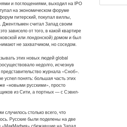
иями и поглощениями, выходил на IPO
ступал на экономическом форуме
 форум питерский, покупал виллы,
. Джентльмен считал Запад своим
то зависело от того, в какой квартире
ковской или лондонской) домом и был
инимают не захватчиком, но соседом.
ывать этих новых людей global
просуществовало недолго, исчезнув
е представительство журнала «Сноб».
е успел понять: большая часть этих
же «новыми русскими», просто
иков из Сити, а портных — с Сэвил-
и случилось столько всего, что
ось. Русские были поделены на две
ом «МакМафия» сбежавшие на Запад