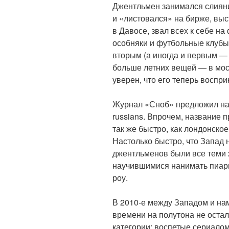
Джентльмен занимался слиян
и «листовался» на бирже, вы
в Давосе, звал всех к себе на
особняки и футбольные клубы
вторым (а иногда и первым — э
больше летних вещей — в мос
уверен, что его теперь воспр
Журнал «Сноб» предложил наз
russians. Впрочем, название 
так же быстро, как лондонско
Настолько быстро, что Запад н
джентльменов были все теми 
научившимися нанимать пиарщ
роу.
В 2010-е между Западом и нам
времени на полутона не остал
категории: воспетые сериал