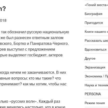
«Гений места
n?
Биография
018
Пригодится
Книги нашего 
— так обозначил русскую национальную
т же был разнесен ответным залпом
Рассказать шк
ского, Бортко и Панкратова-Черного.
рев выступил с предложением
Вдохновиться
орые выделяют госбюджет, актеров
Другое
Экранизация
огда ничем не заканчиваются. В них
Экономика / П
лавные вопросы: кто мы такие? что
спринимают? как мы хотим, чтобы нас
Наука и техни
PERSONA
лько «русских волн». Каждый раз
Режим гения
кие менялись настолько, что в конце