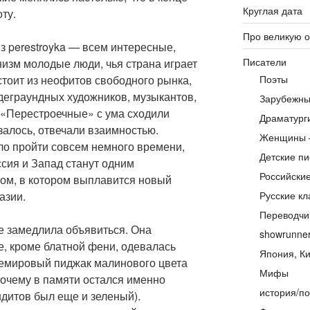
Круглая дата
ту.
Про великую 
из perestroyka — всем интересные,
Писатели
изм молодые люди, чья страна играет
остоит из неофитов свободного рынка,
Поэты
деграундных художников, музыкантов,
Зарубежны
 «Перестроечные» с ума сходили
Драматург
азалось, отвечали взаимностью.
Женщины 
ло пройти совсем немного времени,
Детские пи
сия и Запад станут одним
Российски
ом, в котором выплавится новый
азии.
Русские кл
Переводчи
е замедлила объявиться. Она
showrunne
е, кроме блатной фени, одевалась
Япония, Ки
шемировый пиджак малинового цвета
Мифы
 почему в памяти остался именно
история/по
дитов был еще и зеленый).