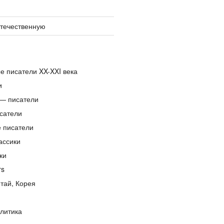
отечественную
е писатели XX-XXI века
и
— писатели
сатели
е писатели
ассики
ки
rs
тай, Корея
литика