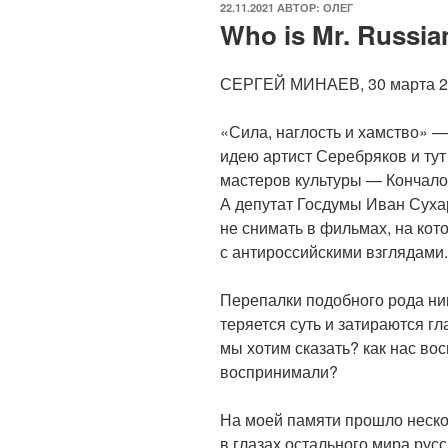
ОПУБЛИКОВАНО
22.11.2021
АВТОР:
ОЛЕГ
Who is Mr. Russia
СЕРГЕЙ МИНАЕВ, 30 марта 2
«Сила, наглость и хамство» 
идею артист Серебряков и ту
мастеров культуры — Кончалов
А депутат Госдумы Иван Суха
не снимать в фильмах, на кот
с антироссийскими взглядами.
Перепалки подобного рода ник
теряется суть и затираются г
мы хотим сказать? как нас во
воспринимали?
На моей памяти прошло неско
в глазах остального мира русс