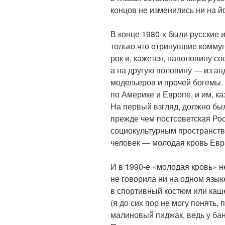
концов не изменились ни на йо
В конце 1980-х были русские 
только что отринувшие коммун
рок и, кажется, наполовину с
а на другую половину — из ан
модельеров и прочей богемы.
по Америке и Европе, и им, к
На первый взгляд, должно бы
прежде чем постсоветская Рос
социокультурным пространств
человек — молодая кровь Евр
И в 1990-е «молодая кровь» н
не говорила ни на одном язык
в спортивный костюм или ка
(я до сих пор не могу понять,
малиновый пиджак, ведь у бан