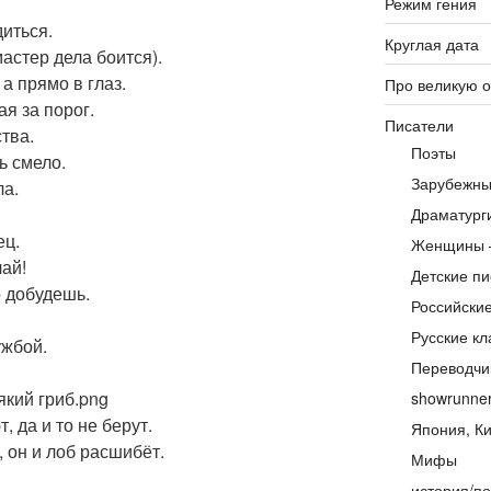
Режим гения
диться.
Круглая дата
астер дела боится).
а прямо в глаз.
Про великую 
ая за порог.
Писатели
тва.
Поэты
ь смело.
Зарубежны
ла.
Драматург
ец.
Женщины 
лай!
Детские пи
о добудешь.
Российски
Русские кл
ужбой.
Переводчи
який гриб.png
showrunne
, да и то не берут.
Япония, Ки
, он и лоб расшибёт.
Мифы
история/по