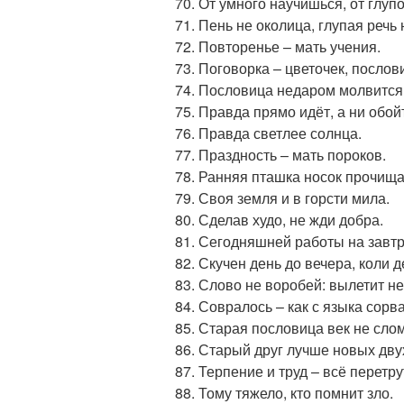
От умного научишься, от глуп
Пень не околица, глупая речь 
Повторенье – мать учения.
Поговорка – цветочек, послови
Пословица недаром молвится
Правда прямо идёт, а ни обойт
Правда светлее солнца.
Праздность – мать пороков.
Ранняя пташка носок прочищае
Своя земля и в горсти мила.
Сделав худо, не жди добра.
Сегодняшней работы на завтр
Скучен день до вечера, коли д
Слово не воробей: вылетит н
Совралось – как с языка сорв
Старая пословица век не слом
Старый друг лучше новых дву
Терпение и труд – всё перетру
Тому тяжело, кто помнит зло.