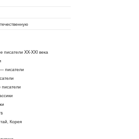
отечественную
е писатели XX-XXI века
и
— писатели
сатели
е писатели
ассики
ки
rs
тай, Корея
литика