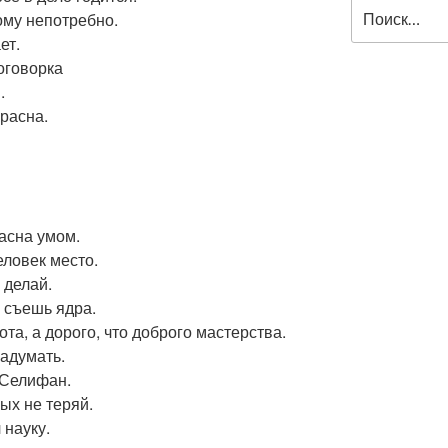
Искать:
ому непотребно.
ет.
поговорка
.
красна.
расна умом.
еловек место.
 делай.
е съешь ядра.
ота, а дорого, что доброго мастерства.
задумать.
е Селифан.
ых не теряй.
 науку.