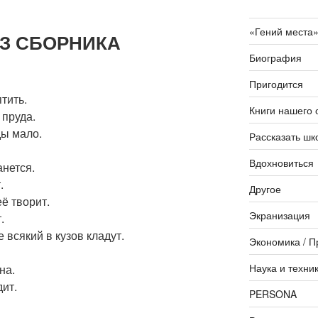
«Гений места
ИЗ СБОРНИКА
Биография
Пригодится
тить.
Книги нашего 
 пруда.
ды мало.
Рассказать шк
Вдохновиться
анется.
.
Другое
её творит.
Экранизация
.
е всякий в кузов кладут.
Экономика / П
Наука и техни
на.
дит.
PERSONA