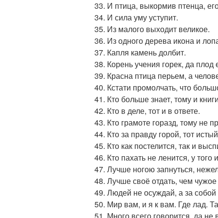
И птица, выкормив птенца, его
И сила уму уступит.
Из малого выходит великое.
Из одного дерева икона и лоп
Капля камень долбит.
Корень учения горек, да плод 
Красна птица перьем, а челов
Кстати промолчать, что больш
Кто больше знает, тому и книги
Кто в деле, тот и в ответе.
Кто грамоте горазд, тому не п
Кто за правду горой, тот истый
Кто как постелится, так и высп
Кто пахать не ленится, у того 
Лучше ногою запнуться, неже
Лучше своё отдать, чем чужое 
Людей не осуждай, а за собой
Мир вам, и я к вам. Где лад. Т
Много всего говорится, да не 