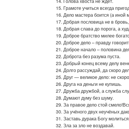
Голова хвоста не ждёт.
Грамоте учиться всегда приго
Дело мастера боится (а иной м
Добрая пословица не в бровь, 
Добрая слава до порога, а худ
Доброе братство милее богатс
Доброе дело – правду говорит
Доброе начало – половина де
Доброта без разума пуста.
Добрый конец всему делу вен
Долго рассуждай, да скоро де
Друг — великое дело: не скор
Друга на деньги не купишь.
Дружба дружбой, а служба сл
Думают думу без шуму.
За правое дело стой смело!Вс
За учёного двух неучёных дают
Заставь дурака Богу молиться
Зла за зло не воздавай.