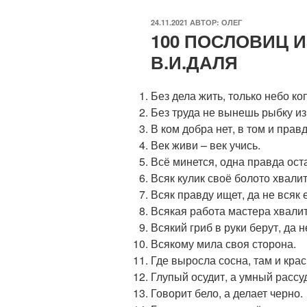
ОПУБЛИКОВАНО
24.11.2021
АВТОР:
ОЛЕГ
100 ПОСЛОВИЦ 
В.И.ДАЛЯ
Без дела жить, только небо коп
Без труда не вынешь рыбку из
В ком добра нет, в том и прав
Век живи – век учись.
Всё минется, одна правда ост
Всяк кулик своё болото хвалит
Всяк правду ищет, да не всяк 
Всякая работа мастера хвалит
Всякий гриб в руки берут, да н
Всякому мила своя сторона.
Где выросла сосна, там и крас
Глупый осудит, а умный рассу
Говорит бело, а делает черно.