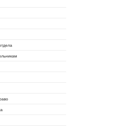
»
отдела
ольникам
раво
ка