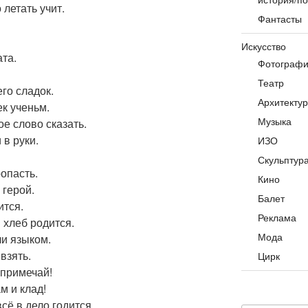
 летать учит.
Фантасты
Искусство
ата.
Фотограф
Театр
его сладок.
Архитекту
ек ученьм.
Музыка
ое слово сказать.
 в руки.
ИЗО
Скульптур
ропасть.
Кино
 герой.
Балет
ится.
Реклама
и хлеб родится.
Мода
ли языком.
взять.
Цирк
 примечай!
ам и клад!
всё в дело годится.