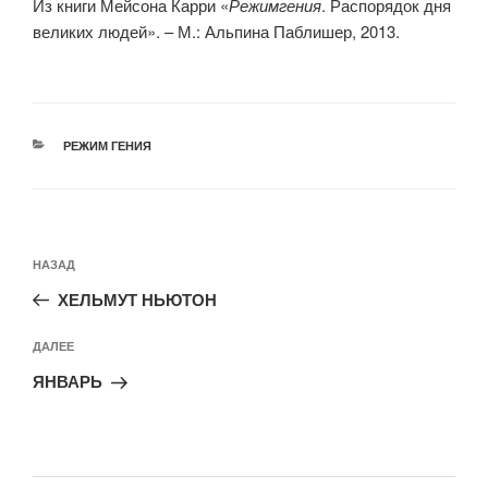
Из книги Мейсона Карри «
Режим
гения
. Распорядок дня
великих людей». – М.: Альпина Паблишер, 2013.
РУБРИКИ
РЕЖИМ ГЕНИЯ
Навигация
Предыдущая
НАЗАД
по
запись:
записям
ХЕЛЬМУТ НЬЮТОН
Следующая
ДАЛЕЕ
запись
ЯНВАРЬ