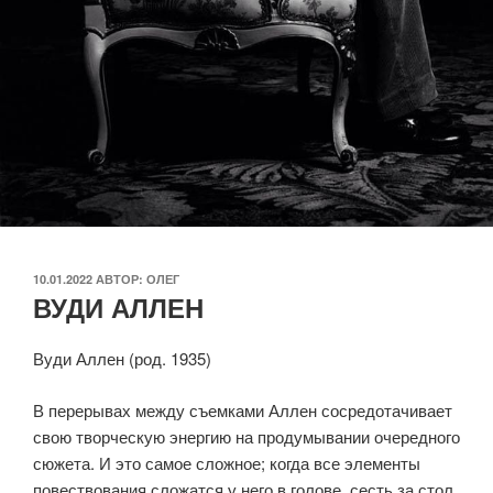
ОПУБЛИКОВАНО
10.01.2022
АВТОР:
ОЛЕГ
ВУДИ АЛЛЕН
Вуди Аллен (род. 1935)
В перерывах между съемками Аллен сосредотачивает
свою творческую энергию на продумывании очередного
сюжета. И это самое сложное; когда все элементы
повествования сложатся у него в голове, сесть за стол