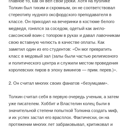
главное то, как он вел свои уроки. Хотя на публике
Толкин был тихим и скромным, он не соответствовал
стереотипу нудного оксфордского преподавателя в
классе. Он приходил на вечеринки в костюме белого
медведя, гонялся за соседом, одетый как англо-
саксонский воин с топором в руках и давал лавочникам
свою вставную челюсть в качестве оплаты. Как
заметил один из его студентов: «Он мог превратить
класс в медовый зал (залы были частью религиозного
и политического центра и служили местом проведения
королевских пиров в эпоху викингов — прим. перев.)».
2. Он считал многих своих фанатов «безумцами».
Толкин считал себя в первую очередь ученым, а затем
уже писателем. Хоббит и Властелин колец были в
значительной степени попыткой Толкина создать миф,
и их успех застал его врасплох. Фактически, он на
протяжении многих лет забраковывал, критиковал и