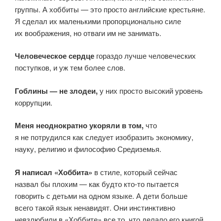
группы. А хоббиты — это просто английские крестьяне.
Я сделал их маленькими пропорционально силе
их воображения, но отваги им не занимать.
Человеческое сердце
гораздо лучше человеческих
поступков, и уж тем более слов.
Гоблины — не злодеи,
у них просто высокий уровень
коррупции.
Меня неоднократно укоряли в том,
что
я не потрудился как следует изобразить экономику,
науку, религию и философию Средиземья.
Я написал «Хоббита»
в стиле, который сейчас
назвал бы плохим — как будто кто-то пытается
говорить с детьми на одном языке. А дети больше
всего такой язык ненавидят. Они инстинктивно
невзлюбили в «Хоббите» все то, что делало его книгой