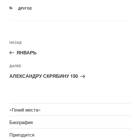
РУБРИКИ
ДРУГОЕ
Навигация
Предыдущая
НАЗАД
по
запись:
записям
ЯНВАРЬ
Следующая
ДАЛЕЕ
запись
АЛЕКСАНДРУ СКРЯБИНУ 150
«Гений места»
Биография
Пригодится