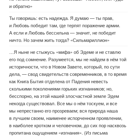
и обратно»
Ты говоришь: есть надежда. Я думаю — ты прав,
и Любовь победит там, где терпят поражение армии.
А если и Любовь бессильна — значит, не победит
ничто. Но зачем жить тогда? «Сильмариллион»
…Я ныне не стыжусь «мифа» об Эдеме и не ставлю
его под сомнение. Разумеется, мы не найдем в нём той
историчности, что в Новом 3авете, который, по сути
дела, — свод свидетельств современников, в то время
как Книга Бытия отделена от Падения невесть
сколькими поколениями горьких изгнанников; но,
бесспорно, на этой нашей злосчастной земле Эдем
некогда существовал. Все мы о нём тоскуем, и все
мы непрестанно его прозреваем; вся природа наша
в лучшем своем, наименее испорченном проявлении,
в наиболее кротком и человечном, до сих пор насквозь
пропитана ощущением «изгнания». (Из письма