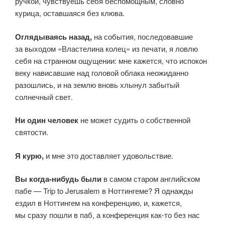
ручкой, чувствуешь себя беспомощным, словно
курица, оставшаяся без клюва.
Оглядываясь назад,
на события, последовавшие
за выходом «Властелина колец» из печати, я ловлю
себя на странном ощущении: мне кажется, что испокон
веку нависавшие над головой облака неожиданно
разошлись, и на землю вновь хлынул забытый
солнечный свет.
Ни один человек
не может судить о собственной
святости.
Я курю,
и мне это доставляет удовольствие.
Вы когда-нибудь были
в самом старом английском
пабе — Trip to Jerusalem в Ноттингеме? Я однажды
ездил в Ноттингем на конференцию, и, кажется,
мы сразу пошли в паб, а конференция как-то без нас