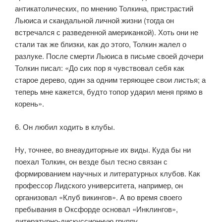
антикатолических, по мнению Толкина, пристрастий
Льюиса и скандальной личной жизни (тогда он
встречался с разведенной американкой). Хоть они не
стали так же близки, как до этого, Толкин жалел о
разлуке. После смерти Льюиса в письме своей дочери
Толкин писал: «До сих пор я чувствовал себя как
старое дерево, один за одним теряющее свои листья; а
теперь мне кажется, будто топор ударил меня прямо в
корень».
6. Он любил ходить в клубы.
Ну, точнее, во внеаудиторные их виды. Куда бы ни
поехал Толкин, он везде был тесно связан с
формированием научных и литературных клубов. Как
профессор Лидского университета, например, он
организовал «Клуб викингов». А во время своего
пребывания в Оксфорде основал «Инклингов»,
литературно-дискуссионную группу.