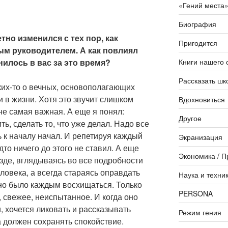
«Гений места
Биография
тно изменился с тех пор, как
Пригодится
ым руководителем. А как повлиял
Книги нашего 
нилось в вас за это время?
Рассказать шк
ких-то о вечных, основополагающих
и в жизни. Хотя это звучит слишком
Вдохновиться
е самая важная. А еще я понял:
Другое
ть, сделать то, что уже делал. Надо все
 к началу начал. И репетируя каждый
Экранизация
удто ничего до этого не ставил. А еще
Экономика / П
езде, вглядываясь во все подробности
ловека, а всегда стараясь оправдать
Наука и техни
ожно было каждым восхищаться. Только
PERSONA
, свежее, неиспытанное. И когда оно
, хочется ликовать и рассказывать
Режим гения
а должен сохранять спокойствие.