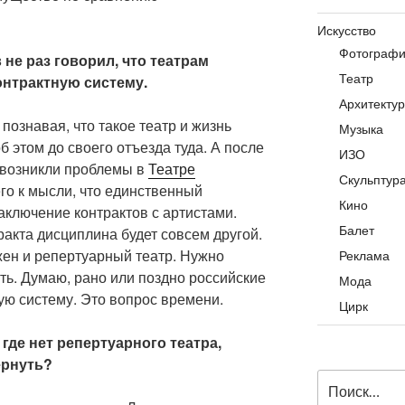
Искусство
Фотограф
е раз говорил, что театрам
Театр
онтрактную систему.
Архитекту
 познавая, что такое театр и жизнь
Музыка
б этом до своего отъезда туда. А после
ИЗО
 возникли проблемы в
Театре
Скульптур
его к мысли, что единственный
Кино
аключение контрактов с артистами.
Балет
ракта дисциплина будет совсем другой.
жен и репертуарный театр. Нужно
Реклама
ать. Думаю, рано или поздно российские
Мода
ую систему. Это вопрос времени.
Цирк
 где нет репертуарного театра,
ернуть?
Искать: