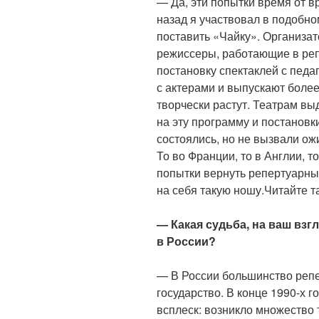
— Да, эти попытки время от в
назад я участвовал в подобно
поставить «Чайку». Организат
режиссеры, работающие в реп
постановку спектаклей с педа
с актерами и выпускают более
творчески растут. Театрам в
на эту программу и постановк
состоялись, но не вызвали ож
То во Франции, то в Англии, 
попытки вернуть репертуарный
на себя такую ношу.Читайте т
— Какая судьба, на ваш взг
в России?
— В России большинство реп
государство. В конце 1990-х 
всплеск: возникло множество 