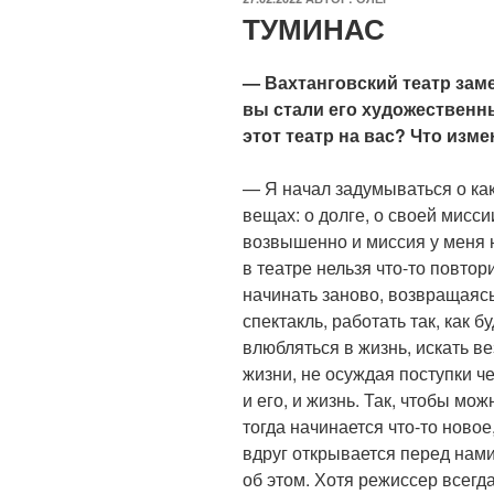
ТУМИНАС
— Вахтанговский театр заме
вы стали его художественн
этот театр на вас? Что изме
— Я начал задумываться о ка
вещах: о долге, о своей мисси
возвышенно и миссия у меня н
в театре нельзя что-то повтори
начинать заново, возвращаясь
спектакль, работать так, как б
влюбляться в жизнь, искать в
жизни, не осуждая поступки че
и его, и жизнь. Так, чтобы м
тогда начинается что-то новое
вдруг открывается перед нами
об этом. Хотя режиссер всегд