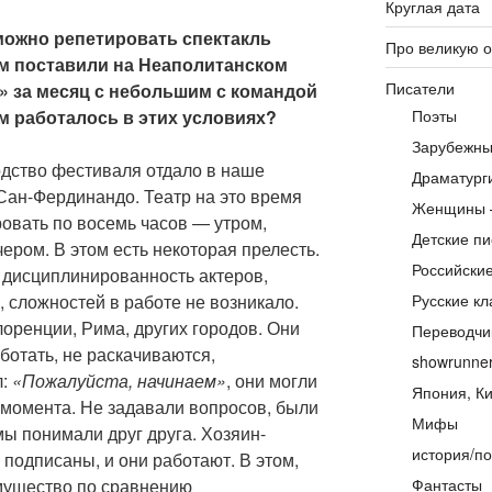
Круглая дата
можно репетировать спектакль
Про великую 
м поставили на Неаполитанском
Писатели
» за месяц с небольшим с командой
м работалось в этих условиях?
Поэты
Зарубежны
дство фестиваля отдало в наше
Драматург
Сан-Фердинандо. Театр на это время
Женщины 
овать по восемь часов — утром,
Детские пи
ером. В этом есть некоторая прелесть.
Российски
 дисциплинированность актеров,
, сложностей в работе не возникало.
Русские кл
оренции, Рима, других городов. Они
Переводчи
ботать, не раскачиваются,
showrunne
л:
«Пожалуйста, начинаем»
, они могли
Япония, Ки
 момента. Не задавали вопросов, были
Мифы
ы понимали друг друга. Хозяин-
история/по
 подписаны, и они работают. В этом,
имущество по сравнению
Фантасты