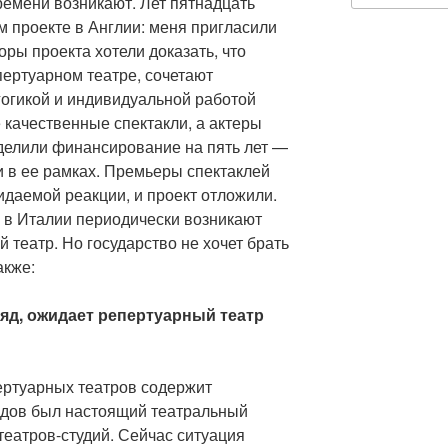
ремени возникают. Лет пятнадцать
м проекте в Англии: меня пригласили
оры проекта хотели доказать, что
ертуарном театре, сочетают
гогикой и индивидуальной работой
 качественные спектакли, а актеры
ыделили финансирование на пять лет —
и в ее рамках. Премьеры спектаклей
идаемой реакции, и проект отложили.
то в Италии периодически возникают
 театр. Но государство не хочет брать
акже:
ляд, ожидает репертуарный театр
ертуарных театров содержит
годов был настоящий театральный
театров-студий. Сейчас ситуация