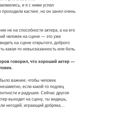
комились, и я с ними успел
 проходили кастинг, но он занял очень
е не на способности актера, а на его
ий человек на сцене — это уже
видеть на сцене открытого, доброго
сть какая-то невысказанность или боль.
еров говорил, что хороший актер —
ловек.
 было важнее, чтобы человек
 незаметно, если какой-то подлец
ентности и радушия. Сейчас другое
актер выходит на сцену, ты видишь,
или негодяй, играющий добряка…