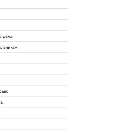
»
отдела
ольникам
раво
ка