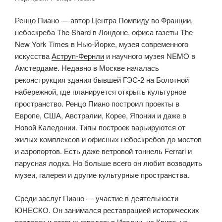
Ренцо Пиано — автор Центра Помпиду во Франции,
небоскреба The Shard в Лондоне, офиса газеты The
New York Times в Нью-Йорке, музея современного
искусства
Аструп-Фернли
и научного музея NEMO в
Амстердаме. Недавно в Москве началась
реконструкция здания бывшей ГЭС-2 на Болотной
набережной, где планируется открыть культурное
пространство. Ренцо Пиано построил проекты в
Европе, США, Австралии, Корее, Японии и даже в
Новой Каледонии. Типы построек варьируются от
жилых комплексов и офисных небоскребов до мостов
и аэропортов. Есть даже ветровой тоннель Ferrari и
парусная лодка. Но больше всего он любит возводить
музеи, галереи и другие культурные пространства.
Среди заслуг Пиано — участие в деятельности
ЮНЕСКО. Он занимался реставрацией исторических
построек и старых городов: в Италии, на Крите, на