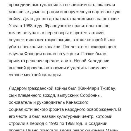
проходили выступления за независимость, включая
массовые демонстрации и вооруженную партизанскую
войну. Дело дошло до захвата заложников на острове
Увеа в 1988 году. Французское правительство, не
желая вступать в переговоры с протестантами,
осуществило жестокую акцию, в ходе которой были
убиты несколько канаков. После этого шокирующего
случая Франция пошла на уступки. Позже было
принято решение предоставить Новой Каледонии
высокий уровень автономии и уделить внимание
охране местной культуры.
Лидером гражданской войны был Жан-Мари Тжибау,
сын племенного вождя, выпускник Сорбонны,
основатель и руководитель Канакского
социалистического фронта народного освобождения. В
его честь и был назван культурный центр, который
строили в период с 1993 по 1998 год. В создании
проекта Пиано помогали вдова революционера Мари-