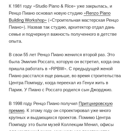
К 1981 году «Studio Piano & Rice» уже закрылась, и
Ренцо Пиано основал новую студию
«Renzo Piano
Building Workshop»
(«Строительная мастерская Ренцо
Пиано»). Назвав так студию, архитектор отдал дань
семье и подчеркнул важность полученного в детстве
опыта.
В свои 55 лет Ренцо Пиано женился второй раз. Это
была Эмилия Россато, которую он встретил, когда она
пришла работать в «RPBW». С предыдущей женой
Пиано расстался еще раньше, во время строительства
Центра Помпиду, когда переехал из Генуи жить в
Париж. У Пиано с Россато родился сын Джорджио.
В 1998 году Ренцо Пиано получил
Притцкеровскую
премию
. К этому году он спроектировал уже много
крупных и выдающихся проектов. Помимо Центра
Помпиду это были музей Коллекции Менил, офисы