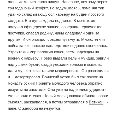
огонь их меняет свою пищу». Наверное, поэтому через
три года юный неофит, не задумываясь, поменял так
удачно складывающуюся карьеру на будни простого
солдата. Его душа ждала подвигов. В мечтах он
получал офицерское звание, совершал героические
поступки, спасал родину, чины следовали один за
другим! И он опоздал совсем чуть-чуть. Многолетняя
война за «испанское наследство» недавно окончилась.
Утрехтский мир положил конец всем надеждам на
военную карьеру. Прево выдали белый мундир, завили
над ушами букли, сзади уложили волосы в кошель,
дали мушкет и заставили маршировать. Он разозлился
и… дезертировал. Воинский устав был так похож на
монастырский! Принять молодого человека обратно
иезуиты не захотели. Они уже не надеялись удержать
его в своих стенах. Целый месяц юноша обивал пороги.
Умолял, раскаивался, а потом отправился в
Ватикан
, к
папе. С жалобой на иезуитов.