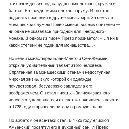
этих взглядов из-под напудренных локонов, кружев и
бантов. Его неудержимо влекло наружу. И он стал
подавать прошения в другие монастыри. За семь лет
монашеской службы Прево сменил восемь обителей —
ни одна не оказалась пригодной для «негодного»
монаха. В одном из писем Прево признается: «…я ни в
какой степени не годен для монашества…»
Но кельи монастырей Блан-Манто и Сен-Жермен
открыли удивительный талант этого человека.
Спрятанная за монашескими стенами недоступная
мирская жизнь, вкус которой он однажды
почувствовал, безудержно завладела его
воображением. Он стал писать. «Записки знатного
человека, удалившегося от света» появились в печати
в 1728 году и принесли автору огромную славу.
Но аббатом он все-таки стал. В 1726 году епископ
Амьенский посвятил его в духовный сан. И Прево