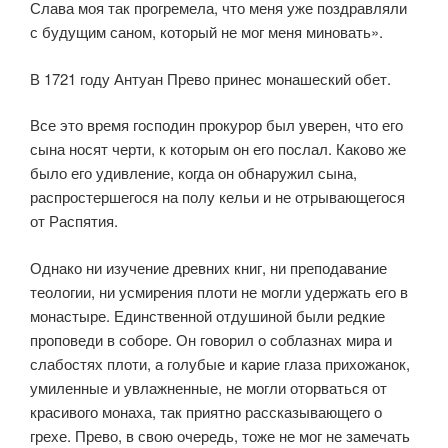
Слава моя так прогремела, что меня уже поздравляли
с будущим саном, который не мог меня миновать».
В 1721 году Антуан Прево принес монашеский обет.
Все это время господин прокурор был уверен, что его
сына носят черти, к которым он его послал. Каково же
было его удивление, когда он обнаружил сына,
распростершегося на полу кельи и не отрывающегося
от Распятия.
Однако ни изучение древних книг, ни преподавание
теологии, ни усмирения плоти не могли удержать его в
монастыре. Единственной отдушиной были редкие
проповеди в соборе. Он говорил о соблазнах мира и
слабостях плоти, а голубые и карие глаза прихожанок,
умиленные и увлажненные, не могли оторваться от
красивого монаха, так приятно рассказывающего о
грехе. Прево, в свою очередь, тоже не мог не замечать