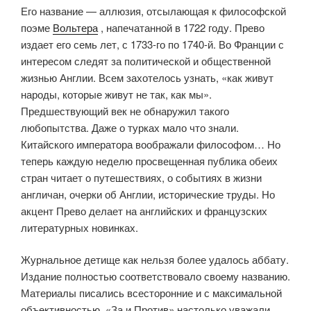
Его название — аллюзия, отсылающая к философской
поэме
Вольтера
, напечатанной в 1722 году. Прево
издает его семь лет, с 1733-го по 1740-й. Во Франции с
интересом следят за политической и общественной
жизнью Англии. Всем захотелось узнать, «как живут
народы, которые живут не так, как мы».
Предшествующий век не обнаружил такого
любопытства. Даже о турках мало что знали.
Китайского императора воображали философом… Но
теперь каждую неделю просвещенная публика обеих
стран читает о путешествиях, о событиях в жизни
англичан, очерки об Англии, исторические труды. Но
акцент Прево делает на английских и французских
литературных новинках.
Журнальное детище как нельзя более удалось аббату.
Издание полностью соответствовало своему названию.
Материалы писались всесторонние и с максимальной
объективностью. «За и Против» настолько уважали,