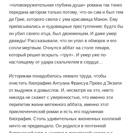
«головокружительная глубина души» романа так тонко
передана автором только потому, что он сам и был тем
де Грие, которого свела с ума красавица Манон. Ему
приписывались и чудовищные преступления: будто бы
он убил своего отца, был двоеженцем. И даже умер
дважды! Рассказывали, что он упал в обморок и его
сочли мертвым. Очнулся аббат на столе лекаря,
который решил вскрыть «труп». И умер уже по-
настоящему от удара скальпелем в сердце…
Историкам понадобилось немало труда, чтобы
очистить биографию Антуана Франсуа Прево д’Экзиля
от выдумок и домыслов. И, несмотря на это, никто
никогда не скажет с уверенностью, что именно эти
перипетии жизни мятежного аббата, именно этот
приключенческий роман и есть его подлинная
биография. Столь удивительных жизненных коллизий
ничто не предвещало. Он родился в почтенной
буржуазной семье, учился в иезуитской школе и с