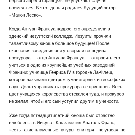
первого апреля французы не упускают случая
посмеяться. В этот день и родился будущий автор
«Манон Леско».
Когда Антуан Франсуа подрос, его определили в
эденский иезуитский колледж. Иезуиты прочили
талантливому юноше большое будущее! После
окончания заведения они уговорили господина
прокурора — отца Антуана Франсуа — отправить его
учиться в одно из крупнейших учебных заведений
Франции: училище
Генриха IV
в городке Ла-Флеш,
которое называли центром гуманитарных и теософских
наук. Долго упрашивать прокурора не пришлось. Весь
цвет учащихся королевства стекался туда, и прокурор
не желал, чтобы его сын уступил другим в учености.
Уже тогда пятнадцатилетний юноша был страстно
влюблен… в
Иисуса
. Как заметил Анатоль Франс,
«есть такие пламенные натуры: они горят, не угасая, но