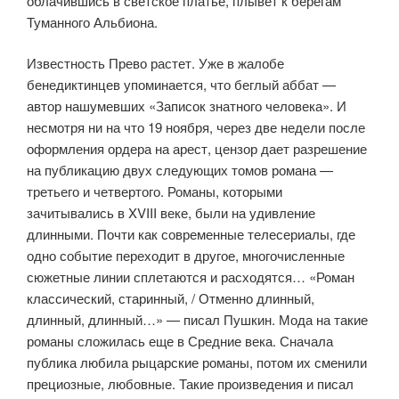
облачившись в светское платье, плывет к берегам
Туманного Альбиона.
Известность Прево растет. Уже в жалобе
бенедиктинцев упоминается, что беглый аббат —
автор нашумевших «Записок знатного человека». И
несмотря ни на что 19 ноября, через две недели после
оформления ордера на арест, цензор дает разрешение
на публикацию двух следующих томов романа —
третьего и четвертого. Романы, которыми
зачитывались в XVIII веке, были на удивление
длинными. Почти как современные телесериалы, где
одно событие переходит в другое, многочисленные
сюжетные линии сплетаются и расходятся… «Роман
классический, старинный, / Отменно длинный,
длинный, длинный…» — писал Пушкин. Мода на такие
романы сложилась еще в Средние века. Сначала
публика любила рыцарские романы, потом их сменили
прециозные, любовные. Такие произведения и писал