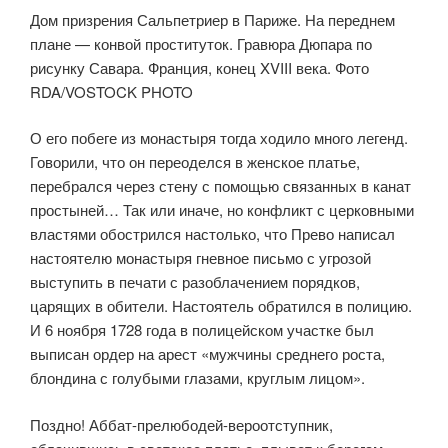
Дом призрения Сальпетриер в Париже. На переднем
плане — конвой проституток. Гравюра Дюпара по
рисунку Савара. Франция, конец XVIII века. Фото
RDA/VOSTOCK PHOTO
О его побеге из монастыря тогда ходило много легенд.
Говорили, что он переоделся в женское платье,
перебрался через стену с помощью связанных в канат
простыней… Так или иначе, но конфликт с церковными
властями обострился настолько, что Прево написал
настоятелю монастыря гневное письмо с угрозой
выступить в печати с разоблачением порядков,
царящих в обители. Настоятель обратился в полицию.
И 6 ноября 1728 года в полицейском участке был
выписан ордер на арест «мужчины среднего роста,
блондина с голубыми глазами, круглым лицом».
Поздно! Аббат-прелюбодей-вероотступник,