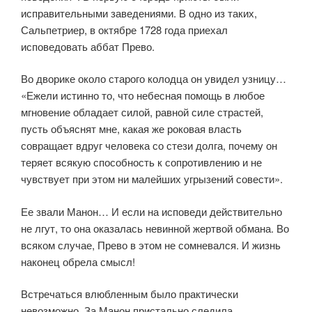
исправительными заведениями. В одно из таких,
Сальпетриер, в октябре 1728 года приехал
исповедовать аббат Прево.
Во дворике около старого колодца он увидел узницу…
«Ежели истинно то, что небесная помощь в любое
мгновение обладает силой, равной силе страстей,
пусть объяснят мне, какая же роковая власть
совращает вдруг человека со стези долга, почему он
теряет всякую способность к сопротивлению и не
чувствует при этом ни малейших угрызений совести».
Ее звали Манон… И если на исповеди действительно
не лгут, то она оказалась невинной жертвой обмана. Во
всяком случае, Прево в этом не сомневался. И жизнь
наконец обрела смысл!
Встречаться влюбленным было практически
невозможно. За Манон пристально следила