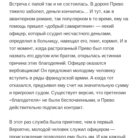
Встреча с папой так и не состоялась. В дороге Прево
тяжело заболел, деньги кончились… И тут, как в
авантюрном романе, так популярном в то время, ему на
помощь пришел «добрый самаритянин» — некий
офицер, который ссудил несчастного деньгами,
определил в больницу, навещал его, поил, кормил. И в
тот момент, когда растроганный Прево был готов
назвать его другом или братом, открылась истинная
причина этих благодеяний. Офицер оказался
вербовщиком! Он предложил молодому человеку
вступить в ряды французской армии. А когда тот
отказался, предъявил ему счет на значительную сумму
и пригрозил судом. Существует версия, что претензии
«благодетеля» не были беспочвенными, и Прево
действительно подписал контракт.
В этот раз служба была приятнее, чем в первый.
Вероятно, молодой человек служил офицером —
происхождение позволяло ему быть им. И как каждый