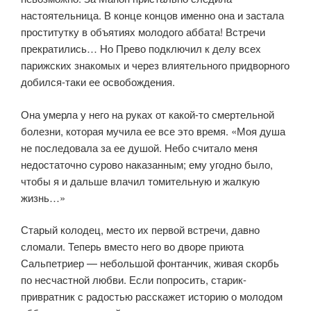
настоятельница. В конце концов именно она и застала
проститутку в объятиях молодого аббата! Встречи
прекратились… Но Прево подключил к делу всех
парижских знакомых и через влиятельного придворного
добился-таки ее освобождения.
Она умерла у него на руках от какой-то смертельной
болезни, которая мучила ее все это время. «Моя душа
не последовала за ее душой. Небо считало меня
недостаточно сурово наказанным; ему угодно было,
чтобы я и дальше влачил томительную и жалкую
жизнь…»
Старый колодец, место их первой встречи, давно
сломали. Теперь вместо него во дворе приюта
Сальпетриер — небольшой фонтанчик, живая скорбь
по несчастной любви. Если попросить, старик-
привратник с радостью расскажет историю о молодом