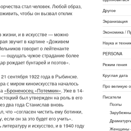
ворчества стал человек. Любой образ,
Другое
оживить, чтобы он вызвал отклик
Экранизация
Экономика / П
 жизни, и в искусстве — можно
рая звучит в картине «Доживем
Наука и техни
Мельников говорит о лейтенанте
PERSONA
р — ощущать чужое страдание более
дар рождает бунтарей и поэтов».
Режим гения
Круглая дата
21 сентября 1922 года в Рыбинске.
ра с миром киноискусства началось
Про великую 
на
«Броненосец «Потемкин»
. Уже в 14-
Писатели
стоцкий был утвержден на роль в его
ез два года Станислав вновь
Поэты
л, что «согласен чистить ему ботинки,
Зарубежны
, если он за это будет его учить».
Драматург
литературу и искусство, и в 1940 году
Женщины 