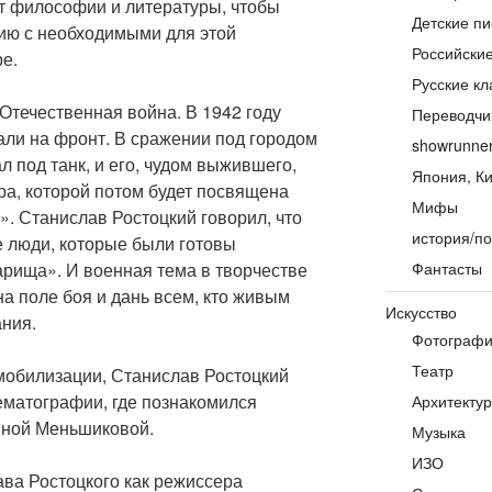
ут философии и литературы, чтобы
Детские пи
ию с необходимыми для этой
Российски
е.
Русские кл
Отечественная война. В 1942 году
Переводчи
али на фронт. В сражении под городом
showrunne
 под танк, и его, чудом выжившего,
Япония, Ки
ра, которой потом будет посвящена
Мифы
». Станислав Ростоцкий говорил, что
история/по
е люди, которые были готовы
арища». И военная тема в творчестве
Фантасты
а поле боя и дань всем, кто живым
Искусство
ния.
Фотограф
Театр
емобилизации, Станислав Ростоцкий
ематографии, где познакомился
Архитекту
иной Меньшиковой.
Музыка
ИЗО
ва Ростоцкого как режиссера