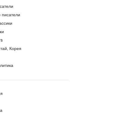
сатели
е писатели
ассики
ки
rs
тай, Корея
литика
ия
ра