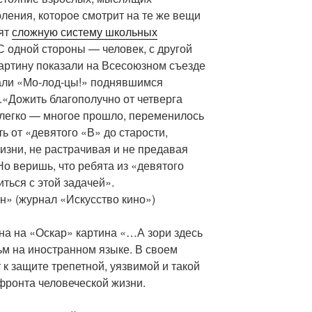
оления, которое смотрит на те же вещи
дят
сложную систему школьных
? С одной стороны — человек, с другой
артину показали на Всесоюзном съезде
вали «Мо-лод-цы!» поднявшимся
.«Дожить благополучно от четверга
елегко — многое прошло, переменилось
ь от «девятого «В» до старости,
изни, не растрачивая и не предавая
Но веришь, что ребята из «девятого
ться с этой задачей».
н» (журнал «Искусство кино»)
на на «Оскар» картина «…А зори здесь
ьм на иностранном языке. В своем
к защите трепетной, уязвимой и такой
фронта человеческой жизни.