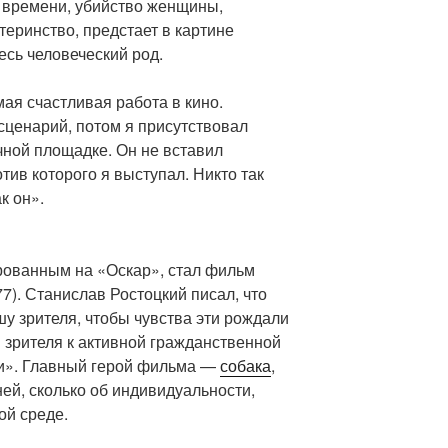
 времени, убийство женщины,
еринство, предстает в картине
есь человеческий род.
ая счастливая работа в кино.
сценарий, потом я присутствовал
чной площадке. Он не вставил
отив которого я выступал. Никто так
к он».
ованным на «Оскар», стал фильм
7). Станислав Ростоцкий писал, что
шу зрителя, чтобы чувства эти рождали
 зрителя к активной гражданственной
ни». Главный герой фильма —
собака
,
ней, сколько об индивидуальности,
ой среде.