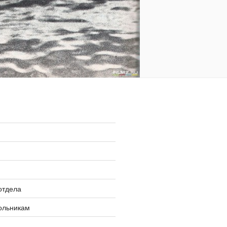
»
отдела
ольникам