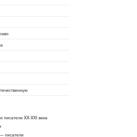
раво
ка
отечественную
е писатели XX-XXI века
и
— писатели