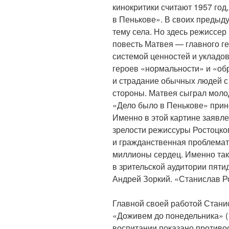
кинокритики считают 1957 год
в Пенькове». В своих предыд
тему села. Но здесь режиссер
повесть Матвея — главного г
системой ценностей и укладо
героев «нормальности» и «об
и страдание обычных людей с
стороны. Матвея сыграл моло
«Дело было в Пенькове» прин
Именно в этой картине заявл
зрелости режиссуры Ростоцко
и гражданственная проблемат
миллионы сердец. Именно так
в зрительской аудитории пяти
Андрей Зоркий. «Станислав Р
Главной своей работой Стани
«Доживем до понедельника» (
воспитании показано противо