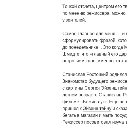
Точкой отсчета, центром его т
по мнению режиссера, можно 
у зрителей.
Самое главное для меня — и в
сформулировать фразой, кото
до понедельника». Это когда 
Шмидте, что «главный его да
остро, чем свое; именно этот 
Станислав Ростоцкий родился 
Знакомство будущего режиссе
с картины Сергея Эйзенштей
летнем возрасте Станислав Ро
фильме «Бежин луг». Еще чер
пришел к
Эйзенштейну
и сказа
бегать в магазин и мыть посуду
Режиссер посоветовал изучать 