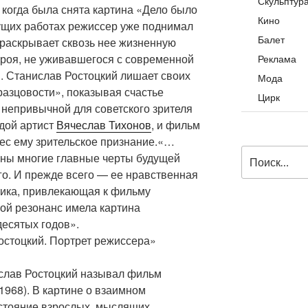
Скульптур
, когда была снята картина «Дело было
Кино
ущих работах режиссер уже поднимал
Балет
 раскрывает сквозь нее жизненную
ероя, не уживавшегося с современной
Реклама
в. Станислав Ростоцкий лишает своих
Мода
разцовости», показывая счастье
Цирк
 непривычной для советского зрителя
дой артист
Вячеслав Тихонов
, и фильм
ес ему зрительское признание.«…
Искать:
ены многие главные черты будущей
го. И прежде всего — ее нравственная
ика, привлекающая к фильму
ой резонанс имела картина
десятых годов».
остоцкий. Портрет режиссера»
слав Ростоцкий называл фильм
1968). В картине о взаимном
стояние взрослых, мыслящих