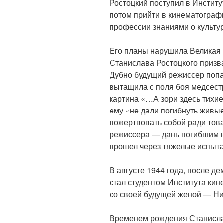
Ростоцкий поступил в Инстит
потом прийти в кинематограф
профессии знаниями о культур
Его планы нарушила Великая 
Станислава Ростоцкого призв
Дубно будущий режиссер попал
вытащила с поля боя медсест
картина «…А зори здесь тихие
ему «не дали погибнуть живы
пожертвовать собой ради тов
режиссера — дань погибшим н
прошел через тяжелые испыта
В августе 1944 года, после д
стал студентом Института кин
со своей будущей женой — Н
Временем рождения Станисла