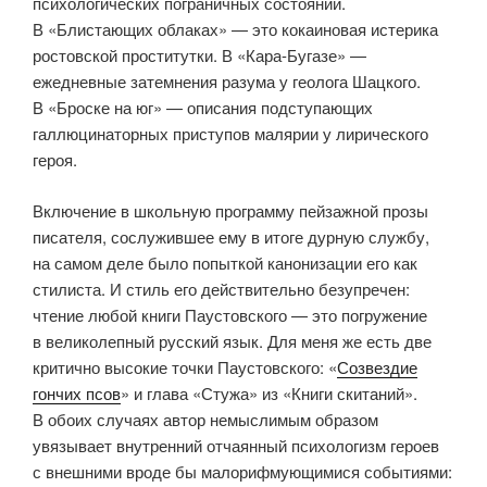
психологических пограничных состояний.
В «Блистающих облаках» — это кокаиновая истерика
ростовской проститутки. В «Кара-Бугазе» —
ежедневные затемнения разума у геолога Шацкого.
В «Броске на юг» — описания подступающих
галлюцинаторных приступов малярии у лирического
героя.
Включение в школьную программу пейзажной прозы
писателя, сослужившее ему в итоге дурную службу,
на самом деле было попыткой канонизации его как
стилиста. И стиль его действительно безупречен:
чтение любой книги Паустовского — это погружение
в великолепный русский язык. Для меня же есть две
критично высокие точки Паустовского: «
Созвездие
гончих псов
» и глава «Стужа» из «Книги скитаний».
В обоих случаях автор немыслимым образом
увязывает внутренний отчаянный психологизм героев
с внешними вроде бы малорифмующимися событиями: