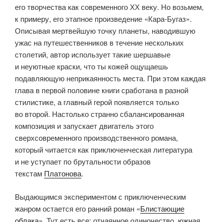
его творчества как современного ХХ веку. Но возьмем,
к примеру, его этапное произведение «Кара-Бугаз».
Описывая мертвейшую точку планеты, наводившую
ужас на путешественников в течение нескольких
столетий, автор использует такие шершавые
и неуютные краски, что ты кожей ощущаешь
подавляющую неприкаянность места. При этом каждая
глава в первой половине книги сработана в разной
стилистике, а главный герой появляется только
во второй. Настолько странно сбалансированная
композиция и запускает двигатель этого
сверхсовременного производственного романа,
который читается как приключенческая литература
и не уступает по брутальности образов
текстам
Платонова
.
Выдающимся экспериментом с приключенческим
жанром остается его ранний роман «
Блистающие
облака
». Тут есть все: отчаянное одиночество, южная