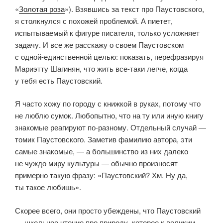
«
Золотая роза
»). Взявшись за текст про Паустовского,
я столкнулся с похожей проблемой. А пиетет,
испытываемый к фигуре писателя, только усложняет
задачу. И все же расскажу о своем Паустовском
с одной-единственной целью: показать, перефразируя
Мариэтту Шагинян, что жить все-таки легче, когда
у тебя есть Паустовский.
Я часто хожу по городу с книжкой в руках, потому что
не люблю сумок. Любопытно, что на ту или иную книгу
знакомые реагируют по-разному. Отдельный случай —
томик Паустовского. Заметив фамилию автора, эти
самые знакомые, — а большинство из них далеко
не чуждо миру культуры — обычно произносят
примерно такую фразу: «Паустовский? Хм. Ну да,
ты такое любишь».
Скорее всего, они просто убеждены, что Паустовский
— школьное чтение про природу, которое к великим