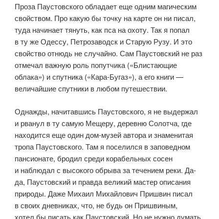
Проза Паустовского обладает еще одним магическим
свойством. Про какую бы точку на карте он ни писал,
туда начинает тянуть, как пса на охоту. Так я попал
в ту же Одессу, Петрозаводск и Старую Рузу. И это
свойство отнюдь не случайно. Сам Паустовский не раз
отмечал важную роль попутчика («Блистающие
облака») и спутника («Кара-Бугаз»), а его книги —
величайшие спутники в любом путешествии.
Однажды, начитавшись Паустовского, я не выдержал
и рванул в ту самую Мещеру, деревню Солотча, где
находится еще один дом-музей автора и знаменитая
тропа Паустовского. Там я поселился в заповедном
пансионате, бродил среди корабельных сосен
и наблюдал с высокого обрыва за течением реки. Да-
да, Паустовский и правда великий мастер описания
природы. Даже Михаил Михайлович Пришвин писал
в своих дневниках, что, не будь он Пришвиным,
хотел бы писать как Паустовский. Но не нужно думать,