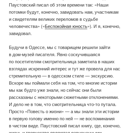
Паустовский писал об этом времени так: «Наши
потомки будут, конечно, завидовать нам, участникам
и свидетелям великих переломов в судьбе
человечества» («
Беспокойная юность
»). И я, конечно,
завидовал.
Будучи в Одессе, мы с товарищем решили зайти
в дом-музей писателя. Явно соскучившаяся
по посетителям смотрительница заметила в наших
взглядах искренний интерес и тут же провела для нас
стремительную — в одесском стиле — экскурсию.
Вскоре мы поймали себя на том, что многие истории
мы как будто уже знали, но сейчас они были
рассказаны с некоторыми сюжетными отклонениями.
И дело не в том, что смотрительница что-то путала.
Просто «Повесть о жизни» — а мы знали эти истории
в первую голову именно по ней — не воспоминания
в чистом виде. Паустовский писал книгу, где, конечно,
жизнь и творчество являются равноценными