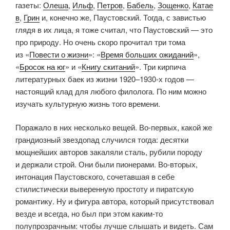
газеты:
Олеша
,
Ильф
,
Петров
,
Бабель
,
Зощенко
,
Катае
в
,
Грин
и, конечно же, Паустовский. Тогда, с завистью
глядя в их лица, я тоже считал, что Паустовский — это
про природу. Но очень скоро прочитал три тома
из «
Повести о жизни
»: «
Время больших ожиданий
»,
«
Бросок на юг
» и «
Книгу скитаний
». Три кирпича
литературных баек из жизни 1920–1930-х годов —
настоящий клад для любого филолога. По ним можно
изучать культурную жизнь того времени.
Поражало в них несколько вещей. Во-первых, какой же
грандиозный звездопад случился тогда: десятки
мощнейших авторов закаляли сталь, рубили породу
и держали строй. Они были пионерами. Во-вторых,
интонация Паустовского, сочетавшая в себе
стилистически выверенную простоту и пиратскую
романтику. Ну и фигура автора, который присутствовал
везде и всегда, но был при этом каким-то
полупрозрачным: чтобы лучше слышать и видеть. Сам