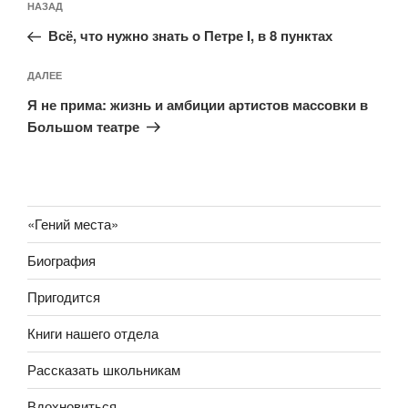
Предыдущая
НАЗАД
по
запись:
записям
Всё, что нужно знать о Петре I, в 8 пунктах
Следующая
ДАЛЕЕ
запись
Я не прима: жизнь и амбиции артистов массовки в
Большом театре
«Гений места»
Биография
Пригодится
Книги нашего отдела
Рассказать школьникам
Вдохновиться