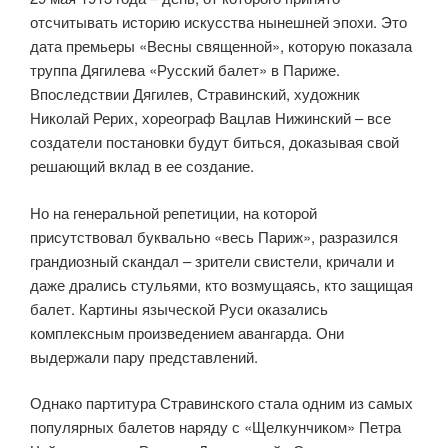
отсчитывать историю искусства нынешней эпохи. Это
дата премьеры «Весны священной», которую показала
труппа Дягилева «Русский балет» в Париже.
Впоследствии Дягилев, Стравинский, художник
Николай Рерих, хореограф Вацлав Нижинский – все
создатели постановки будут биться, доказывая свой
решающий вклад в ее создание.
Но на генеральной репетиции, на которой
присутствовал буквально «весь Париж», разразился
грандиозный скандал – зрители свистели, кричали и
даже дрались стульями, кто возмущаясь, кто защищая
балет. Картины языческой Руси оказались
комплексным произведением авангарда. Они
выдержали пару представлений.
Однако партитура Стравинского стала одним из самых
популярных балетов наряду с «Щелкунчиком» Петра