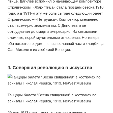
птице, Дягилев вспомнил о начинающем композиторе
Стравинском. «Жар-птица» стала гвоздем сезона 1910
года, а в 1911-м эту же роль сыграл следующий балет
Стравинского – «Петрушка». Композитор мгновенно
стал всемирно знаменитым. С Дягилевым он
сотрудничал до смерти импресарио. Их связывали
сложные, порой мучительные отношения. Но теперь
оба покоятся рядом – в православной части кладбища
Сан-Микеле в их любимой Венеции.
4. Совершил революцию в искусстве
Танцоры балета “Весна священная” в костюмах по
эскизам Николая Рериха, 1913. NeWestMuseum
29 мая 1913 года – день, от которого принято