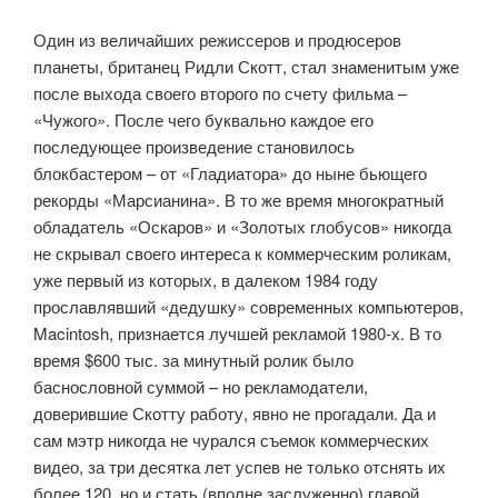
Один из величайших режиссеров и продюсеров
планеты, британец Ридли Скотт, стал знаменитым уже
после выхода своего второго по счету фильма –
«Чужого». После чего буквально каждое его
последующее произведение становилось
блокбастером – от «Гладиатора» до ныне бьющего
рекорды «Марсианина». В то же время многократный
обладатель «Оскаров» и «Золотых глобусов» никогда
не скрывал своего интереса к коммерческим роликам,
уже первый из которых, в далеком 1984 году
прославлявший «дедушку» современных компьютеров,
Macintosh, признается лучшей рекламой 1980-х. В то
время $600 тыс. за минутный ролик было
баснословной суммой – но рекламодатели,
доверившие Скотту работу, явно не прогадали. Да и
сам мэтр никогда не чурался съемок коммерческих
видео, за три десятка лет успев не только отснять их
более 120, но и стать (вполне заслуженно) главой