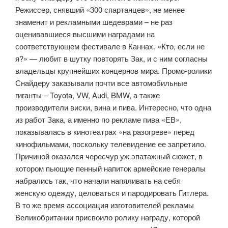
Режиссер, снявший «300 спартанцев», не менее
знаменит и рекламными шедеврами – не раз
оценивавшиеся высшими наградами на
соответствующем фестивале в Каннах. «Кто, если не
я?» — любит в шутку повторять Зак, и с ним согласны
владельцы крупнейших концернов мира. Промо-ролики
Снайдеру заказывали почти все автомобильные
гиганты – Toyota, VW, Audi, BMW, а также
производители виски, вина и пива. Интересно, что одна
из работ Зака, а именно по рекламе пива «EB»,
показывалась в кинотеатрах «на разогреве» перед
кинофильмами, поскольку телевидение ее запретило.
Причиной оказался чересчур уж эпатажный сюжет, в
котором пьющие пенный напиток армейские генералы
набрались так, что начали напяливать на себя
женскую одежду, целоваться и пародировать Гитлера.
В то же время ассоциация изготовителей рекламы
Великобритании присвоило ролику награду, которой