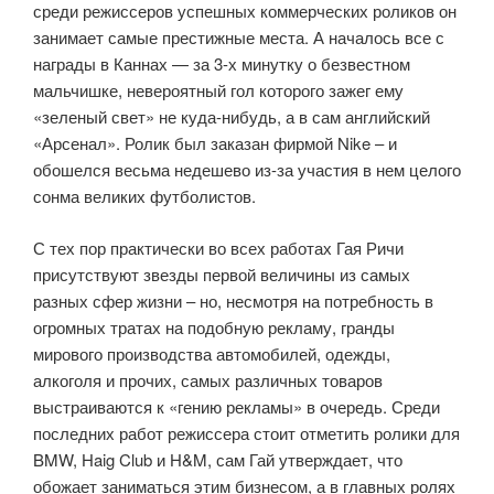
среди режиссеров успешных коммерческих роликов он
занимает самые престижные места. А началось все с
награды в Каннах — за 3-х минутку о безвестном
мальчишке, невероятный гол которого зажег ему
«зеленый свет» не куда-нибудь, а в сам английский
«Арсенал». Ролик был заказан фирмой Nike – и
обошелся весьма недешево из-за участия в нем целого
сонма великих футболистов.
С тех пор практически во всех работах Гая Ричи
присутствуют звезды первой величины из самых
разных сфер жизни – но, несмотря на потребность в
огромных тратах на подобную рекламу, гранды
мирового производства автомобилей, одежды,
алкоголя и прочих, самых различных товаров
выстраиваются к «гению рекламы» в очередь. Среди
последних работ режиссера стоит отметить ролики для
BMW, Haig Club и H&M, сам Гай утверждает, что
обожает заниматься этим бизнесом, а в главных ролях