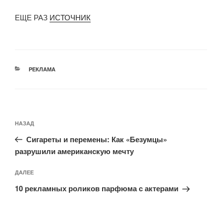
ЕЩЕ РАЗ
ИСТОЧНИК
РУБРИКИ
РЕКЛАМА
Навигация
Предыдущая
НАЗАД
по
запись:
записям
Сигареты и перемены: Как «Безумцы»
разрушили американскую мечту
Следующая
ДАЛЕЕ
запись
10 рекламных роликов парфюма с актерами