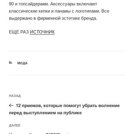
90 и топсайдерами. Аксессуары включают
классические кепки и панамы с логотипами. Все
выдержано в фирменной эстетике бренда.
ЕЩЕ РАЗ
ИСТОЧНИК
РУБРИКИ
МОДА
Навигация
Предыдущая
НАЗАД
по
запись:
записям
12 приемов, которые помогут убрать волнение
перед выступлением на публике
Следующая
ДАЛЕЕ
запись