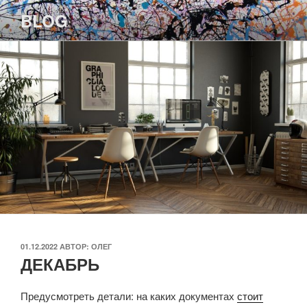
Перейти
BLOG
к
содержимому
ОПУБЛИКОВАНО
01.12.2022
АВТОР:
ОЛЕГ
ДЕКАБРЬ
Предусмотреть детали: на каких документах
стоит