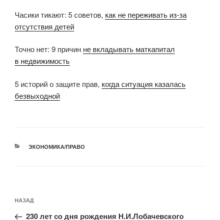
Часики тикают: 5 советов,
как не переживать из-за
отсутствия детей
Точно нет: 9 причин
не вкладывать маткапитал
в недвижимость
5 историй о защите прав,
когда ситуация казалась
безвыходной
РУБРИКИ
ЭКОНОМИКА/ПРАВО
Навигация
Предыдущая
НАЗАД
по
запись:
записям
230 лет со дня рождения Н.И.Лобачевского