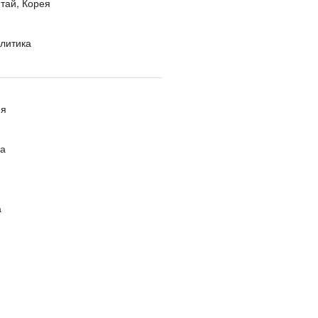
тай, Корея
литика
ия
ра
а