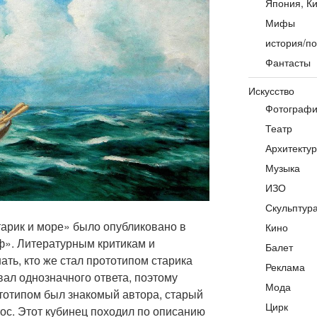
Япония, Ки
Мифы
история/по
Фантасты
Искусство
Фотограф
Театр
Архитекту
Музыка
ИЗО
Скульптур
тарик и море» было опубликовано в
Кино
». Литературным критикам и
Балет
ать, кто же стал прототипом старика
Реклама
вал однозначного ответа, поэтому
Мода
ототипом был знакомый автора, старый
Цирк
ос. Этот кубинец походил по описанию