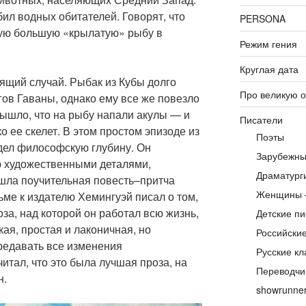
ил водных обитателей. Говорят, что
PERSONA
мую большую «крылатую» рыбу в
Режим гения
Круглая дата
ящий случай. Рыбак из Кубы долго
Про великую 
ов Гаваны, однако ему все же повезло
вышло, что на рыбу напали акулы — и
Писатели
о ее скелет. В этом простом эпизоде из
Поэты
дел философскую глубину. Он
Зарубежны
ю художественными деталями,
Драматург
ышла поучительная повесть–притча
Женщины 
ьме к издателю Хемингуэй писал о том,
оза, над которой он работал всю жизнь,
Детские пи
кая, простая и лаконичная, но
Российски
редавать все изменения
Русские кл
итал, что это была лучшая проза, на
Переводчи
н.
showrunne