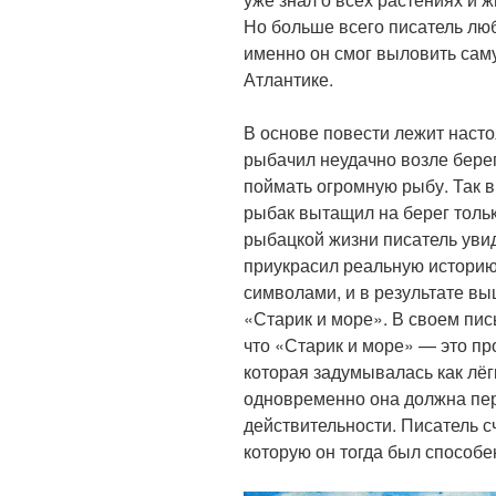
Но больше всего писатель люб
именно он смог выловить са
Атлантике.
В основе повести лежит насто
рыбачил неудачно возле берег
поймать огромную рыбу. Так 
рыбак вытащил на берег тольк
рыбацкой жизни писатель уви
приукрасил реальную истори
символами, и в результате в
«Старик и море». В своем пис
что «Старик и море» — это пр
которая задумывалась как лёг
одновременно она должна пе
действительности. Писатель сч
которую он тогда был способе