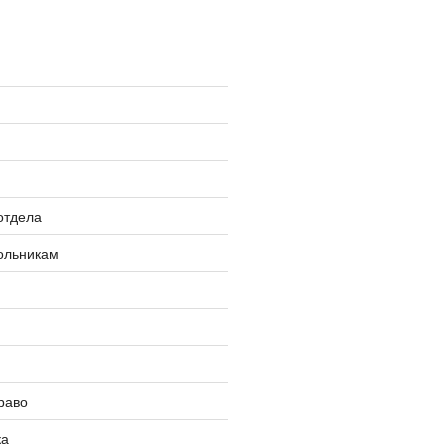
»
отдела
ольникам
раво
ка