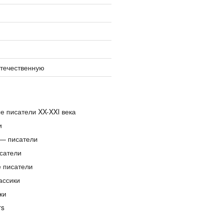
отечественную
е писатели XX-XXI века
и
— писатели
сатели
е писатели
ассики
ки
rs