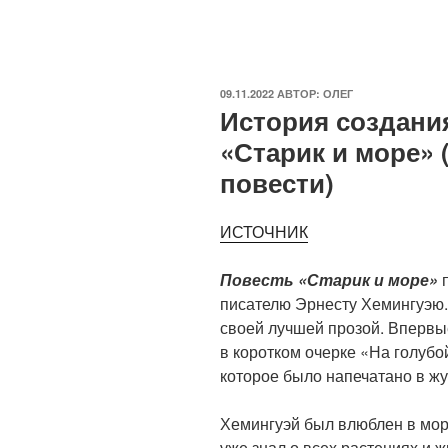
ОПУБЛИКОВАНО
09.11.2022
АВТОР:
ОЛЕГ
История создани
«Старик и море» 
повести)
ИСТОЧНИК
Повесть «Старик и море»
п
писателю Эрнесту Хемингуэю.
своей лучшей прозой. Впервы
в коротком очерке «На голубо
которое было напечатано в ж
Хемингуэй был влюблен в море
уже знал о всех растениях и