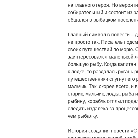
на главного героя. Но вероятн
собирательный и состоит из р
общался в рыбацком поселен
Главный символ в повести – 
не просто так. Писатель подсм
своих путешествий по морю. 
заинтересовался маленькой л
большую рыбу. Когда капитан
к лодке, то раздалась ругань 
путешественники спугнут его 
мальчик. Так, скорее всего, и
старик, мальчик, лодка, рыба 
рыбину, корабль отплыл пода
следить издалека за процессо
чем рыбалку.
История создания повести «Ст
приложил много усилий, чтобы