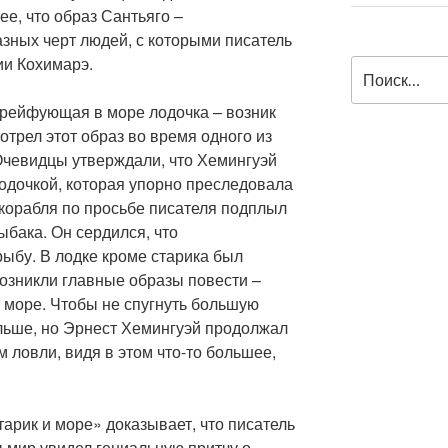
ее, что образ Сантьяго –
азных черт людей, с которыми писатель
ии Кохимарэ.
Искать:
дрейфующая в море лодочка – возник
отрел этот образ во время одного из
Очевидцы утверждали, что Хемингуэй
одочкой, которая упорно преследовала
 корабля по просьбе писателя подплыл
рыбака. Он сердился, что
рыбу. В лодке кроме старика был
 возникли главные образы повести –
и море. Чтобы не спугнуть большую
льше, но Эрнест Хемингуэй продолжал
м ловли, видя в этом что-то большее,
арик и море» доказывает, что писатель
 мир увидел гениальную притчу о