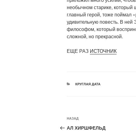
необычном старике, который ше
главный герой, тоже поймал «
удивительную повесть. В ней 
философом, который восприним
сложной, но прекрасной.
ЕЩЕ РАЗ
ИСТОЧНИК
РУБРИКИ
КРУГЛАЯ ДАТА
Навигация
Предыдущая
НАЗАД
по
запись:
АЛ ХИРШФЕЛЬД
записям