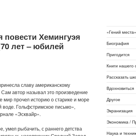
«Гений места
я повести Хемингуэя
Биография
(70 лет – юбилей
Пригодится
Книги нашего 
Рассказать шк
ринесла славу американскому
Вдохновиться
 Сам автор называл это произведение
е мир прочел историю о старике и море
Другое
й воде. Гольфстримское письмо»,
Экранизация
урнале «Эсквайр».
Экономика / П
, умел рыбачить, с раннего детства
Наука и техни
 животных, населяющих Средний Запад.