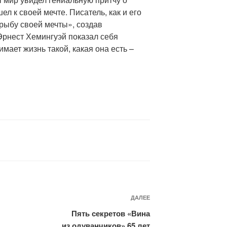
л к своей мечте. Писатель, как и его
рыбу своей мечты», создав
Эрнест Хемингуэй показал себя
ает жизнь такой, какая она есть –
Следующая
ДАЛЕЕ
запись
Пять секретов «Вина
из одуванчиков» 65 лет