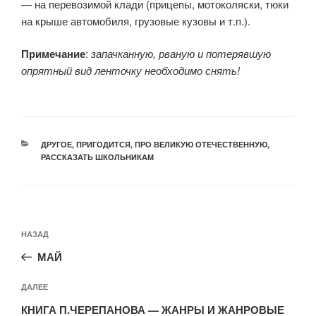
— на перевозимой клади (прицепы, мотоколяски, тюки
на крыше автомобиля, грузовые кузовы и т.п.).
Примечание
:
запачканную, рваную и потерявшую
опрятный вид ленточку необходимо снять!
РУБРИКИ
ДРУГОЕ
,
ПРИГОДИТСЯ
,
ПРО ВЕЛИКУЮ ОТЕЧЕСТВЕННУЮ
,
РАССКАЗАТЬ ШКОЛЬНИКАМ
Навигация
Предыдущая
НАЗАД
по
запись:
записям
МАЙ
Следующая
ДАЛЕЕ
запись
КНИГА П.ЧЕРЕПАНОВА — ЖАНРЫ И ЖАНРОВЫЕ