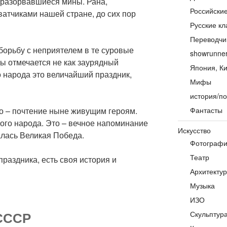
еразорвавшиеся мины. Рана,
Российски
атчиками нашей стране, до сих пор
Русские кл
Переводчи
 борьбу с неприятелем в те суровые
showrunne
ды отмечается не как заурядный
Япония, Ки
 народа это величайший праздник,
Мифы
история/по
то – почтение ныне живущим героям.
Фантасты
ого народа. Это – вечное напоминание
Искусство
лась Великая Победа.
Фотограф
Театр
 праздника, есть своя история и
Архитекту
Музыка
ИЗО
 СССР
Скульптур