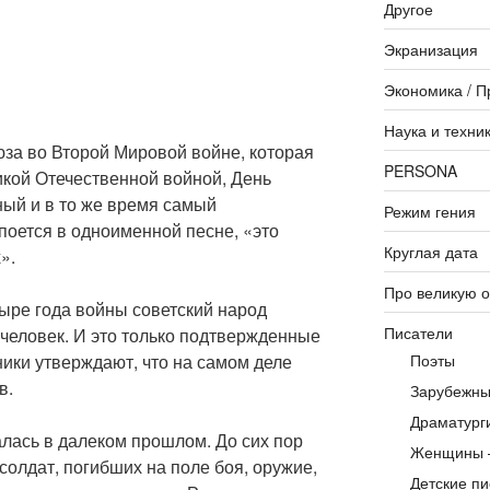
Другое
Экранизация
Экономика / П
Наука и техни
за во Второй Мировой войне, которая
PERSONA
икой Отечественной войной, День
ый и в то же время самый
Режим гения
поется в одноименной песне, «это
Круглая дата
».
Про великую 
тыре года войны советский народ
Писатели
человек. И это только подтвержденные
ики утверждают, что на самом деле
Поэты
в.
Зарубежны
Драматург
талась в далеком прошлом. До сих пор
Женщины 
и солдат, погибших на поле боя, оружие,
Детские пи