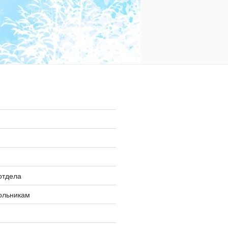
»
отдела
ольникам