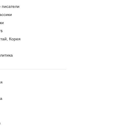
е писатели
ассики
ки
rs
тай, Корея
литика
ия
ра
а