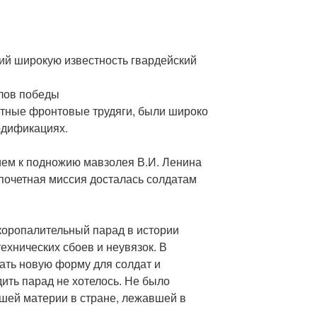
й широкую известность гвардейский
лов победы
стные фронтовые трудяги, были широко
одификациях.
ем к подножию мавзолея В.И. Ленина
почетная миссия досталась солдатам
скоропалительный парад в истории
технических сбоев и неувязок. В
тать новую форму для солдат и
ить парад не хотелось. Не было
ошей материи в стране, лежавшей в