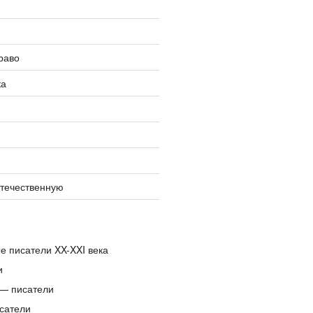
раво
ка
отечественную
е писатели XX-XXI века
и
— писатели
сатели