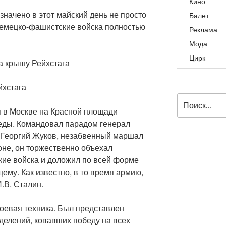
Кино
начено в этот майский день не просто
Балет
 немецко-фашистские войска полностью
Реклама
Мода
Цирк
йхстага
Искать:
я в Москве на Красной площади
еды. Командовал парадом генерал
о Георгий Жуков, незабвенный маршал
оне, он торжественно объехал
кие войска и доложил по всей форме
му. Как известно, в то время армию,
И.В. Сталин.
боевая техника. Был представлен
делений, ковавших победу на всех