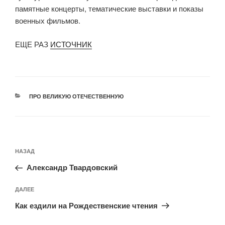
памятные концерты, тематические выставки и показы
военных фильмов.
ЕЩЕ РАЗ
ИСТОЧНИК
РУБРИКИ
ПРО ВЕЛИКУЮ ОТЕЧЕСТВЕННУЮ
Навигация
Предыдущая
НАЗАД
по
запись:
записям
Александр Твардовский
Следующая
ДАЛЕЕ
запись
Как ездили на Рождественские чтения