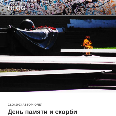
Перейти
BLOG
к
содержимому
ОПУБЛИКОВАНО
22.06.2023
АВТОР:
ОЛЕГ
День памяти и скорби