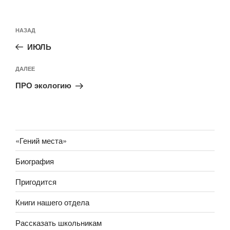
Навигация
Предыдущая
НАЗАД
по
запись:
записям
ИЮЛЬ
Следующая
ДАЛЕЕ
запись
ПРО экологию
«Гений места»
Биография
Пригодится
Книги нашего отдела
Рассказать школьникам