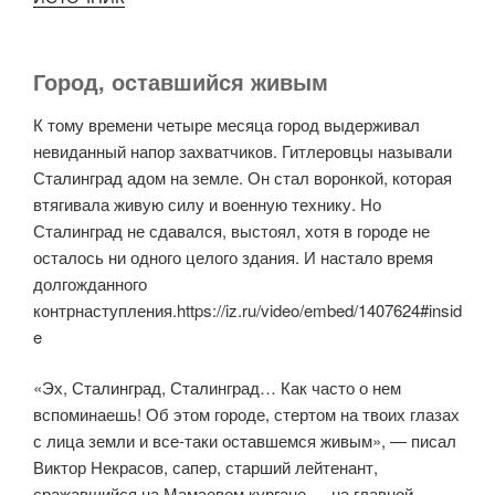
Город, оставшийся живым
К тому времени четыре месяца город выдерживал
невиданный напор захватчиков. Гитлеровцы называли
Сталинград адом на земле. Он стал воронкой, которая
втягивала живую силу и военную технику. Но
Сталинград не сдавался, выстоял, хотя в городе не
осталось ни одного целого здания. И настало время
долгожданного
контрнаступления.https://iz.ru/video/embed/1407624#insid
e
«Эх, Сталинград, Сталинград… Как часто о нем
вспоминаешь! Об этом городе, стертом на твоих глазах
с лица земли и все-таки оставшемся живым», — писал
Виктор Некрасов, сапер, старший лейтенант,
сражавшийся на Мамаевом кургане — на главной