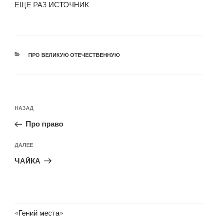
ЕЩЕ РАЗ
ИСТОЧНИК
РУБРИКИ
ПРО ВЕЛИКУЮ ОТЕЧЕСТВЕННУЮ
Навигация
Предыдущая
НАЗАД
по
запись:
записям
Про право
Следующая
ДАЛЕЕ
запись
ЧАЙКА
«Гений места»