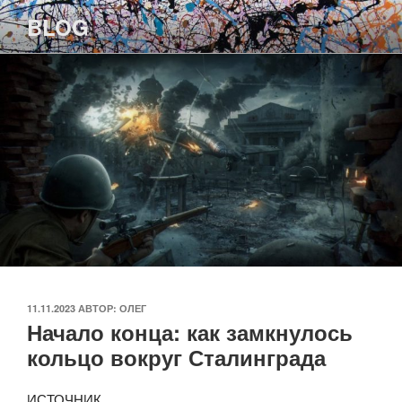
Перейти
BLOG
к
содержимому
ОПУБЛИКОВАНО
11.11.2023
АВТОР:
ОЛЕГ
Начало конца: как замкнулось
кольцо вокруг Сталинграда
ИСТОЧНИК