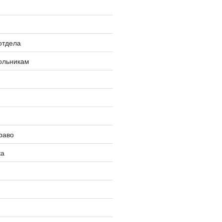
отдела
ольникам
раво
ка