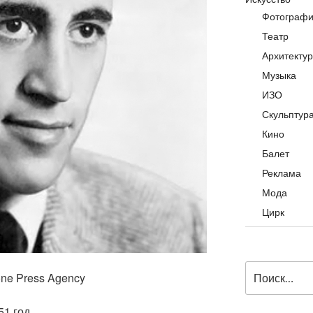
Фотограф
Театр
Архитекту
Музыка
ИЗО
Скульптур
Кино
Балет
Реклама
Мода
Цирк
Искать:
one Press Agency
51 год