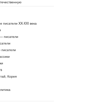
отечественную
е писатели XX-XXI века
и
— писатели
сатели
е писатели
ассики
ки
rs
тай, Корея
литика