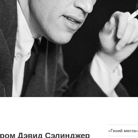
«Гений места
ером Дэвид Сэлинджер