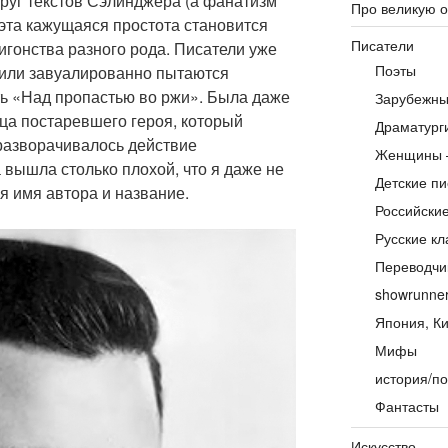
руг текстов Сэлинджера (а фанатизм
Про великую 
 эта кажущаяся простота становится
Писатели
игонства разного рода. Писатели уже
Поэты
 или завуалированно пытаются
ь «Над пропастью во ржи». Была даже
Зарубежны
ца постаревшего героя, который
Драматург
 разворачивалось действие
Женщины 
а вышла столько плохой, что я даже не
Детские пи
ая имя автора и название.
Российски
Русские кл
Переводчи
showrunne
Япония, Ки
Мифы
история/по
Фантасты
Искусство