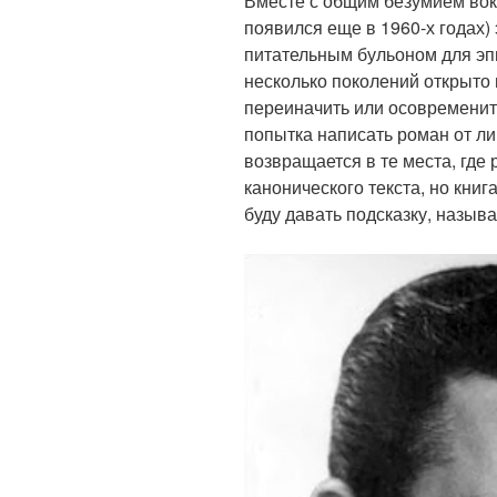
Вместе с общим безумием вок
появился еще в 1960-х годах)
питательным бульоном для эп
несколько поколений открыто
переиначить или осовременит
попытка написать роман от ли
возвращается в те места, где
канонического текста, но книг
буду давать подсказку, назыв