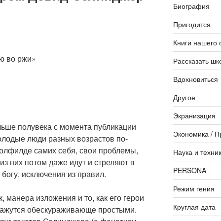
Биография
Пригодится
Книги нашего 
ю во ржи»
Рассказать шк
Вдохновиться
Другое
Экранизация
льше полувека с момента публикации
Экономика / П
лодые люди разных возрастов по-
олфилде самих себя, свои проблемы,
Наука и техни
из них потом даже идут и стреляют в
PERSONA
 богу, исключения из правил.
Режим гения
, манера изложения и то, как его герои
Круглая дата
 кажутся обескураживающе простыми.