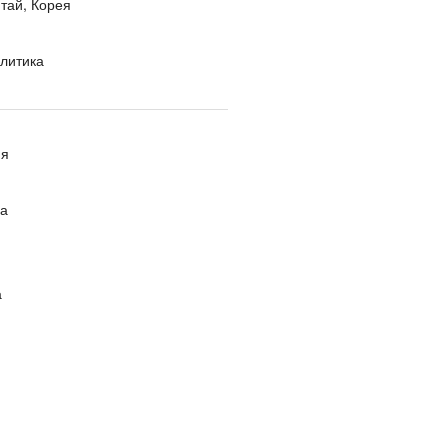
тай, Корея
литика
ия
ра
а