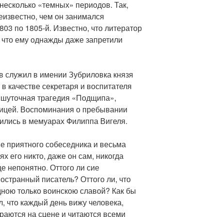
несколько «темных» периодов. Так,
еизвестно, чем он занимался
1803 по 1805-й. Известно, что литератор
а что ему однажды даже запретили
 служил в имении Зубриловка князя
в качестве секретаря и воспитателя
а шуточная трагедия «Подщипа»,
ницей. Воспоминания о пребывании
ились в мемуарах Филиппа Вигеля.
ве приятного собеседника и весьма
ях его никто, даже он сам, никогда
ще непонятно. Оттого ли сие
ностранный писатель? Оттого ли, что
дною только воинскою славой? Как бы
л, что каждый день вижу человека,
граются на сцене и читаются всеми