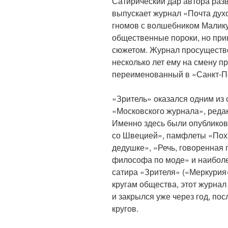
Сатирический дар автора разв
выпускает журнал «Почта дух
гномов с волшебником Малику
общественные пороки, но при
сюжетом. Журнал просущество
несколько лет ему на смену п
переименованный в «Санкт-Пе
«Зритель» оказался одним из
«Московского журнала», ред
Именно здесь были опублико
со Швецией», памфлеты «Пох
дедушке», «Речь, говоренная
философа по моде» и наиболе
сатира «Зрителя» («Меркурия»
кругам общества, этот журна
и закрылся уже через год, пос
кругов.