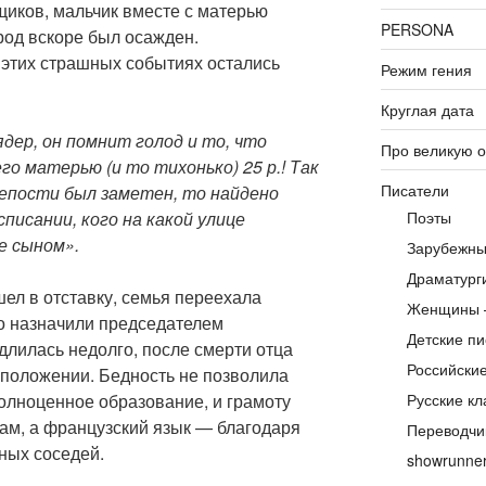
щиков, мальчик вместе с матерью
PERSONA
род вскоре был осажден.
этих страшных событиях остались
Режим гения
Круглая дата
ядер, он помнит голод и то, что
Про великую 
его матерью (и то тихонько) 25 р.! Так
Писатели
репости был заметен, то найдено
списании, кого на какой улице
Поэты
е сыном».
Зарубежны
Драматург
ел в отставку, семья переехала
Женщины 
го назначили председателем
Детские пи
длилась недолго, после смерти отца
Российски
 положении. Бедность не позволила
олноценное образование, и грамоту
Русские кл
гам, а французский язык — благодаря
Переводчи
ных соседей.
showrunne