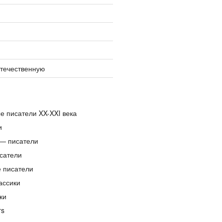
отечественную
е писатели XX-XXI века
и
— писатели
сатели
е писатели
ассики
ки
rs