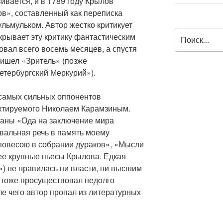
ивается, и в 1789 году Крылов
ов», составленный как переписка
льмульком. Автор жестко критикует
Искать:
крывает эту критику фантастическим
вал всего восемь месяцев, а спустя
ришел «Зритель» (позже
тербургский Меркурий»).
 самых сильных оппонентов
актируемого Николаем Карамзиным.
ваны «Ода на заключение мира
вальная речь в память моему
 повесою в собрании дураков», «Мысли
е крупные пьесы Крылова. Едкая
) не нравилась ни власти, ни высшим
л тоже просуществовал недолго
ле чего автор пропал из литературных