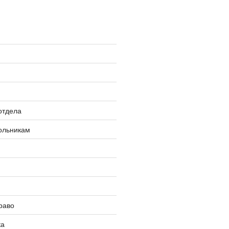
»
отдела
ольникам
раво
ка