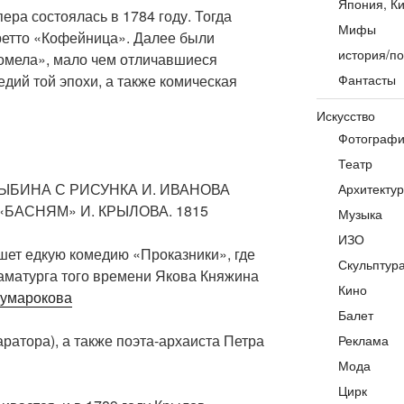
Япония, Ки
ера состоялась в 1784 году. Тогда
Мифы
ретто «Кофейница». Далее были
история/по
омела», мало чем отличавшиеся
едий той эпохи, а также комическая
Фантасты
Искусство
Фотограф
Театр
ЛЫБИНА С РИСУНКА И. ИВАНОВА
Архитекту
 «БАСНЯМ» И. КРЫЛОВА. 1815
Музыка
ИЗО
шет едкую комедию «Проказники», где
Скульптур
аматурга того времени Якова Княжина
Кино
умарокова​
Балет
аратора), а также поэта-архаиста Петра
Реклама
Мода
Цирк