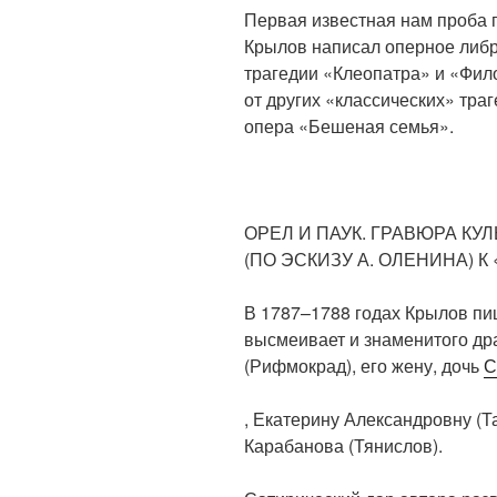
Первая известная нам проба п
Крылов написал оперное либ
трагедии «Клеопатра» и «Фил
от других «классических» траг
опера «Бешеная семья».
ОРЕЛ И ПАУК. ГРАВЮРА КУ
(ПО ЭСКИЗУ А. ОЛЕНИНА) К
В 1787–1788 годах Крылов пи
высмеивает и знаменитого др
(Рифмокрад), его жену, дочь
С
, Екатерину Александровну (Т
Карабанова (Тянислов).