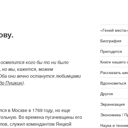
«Гений места
ову.
Биография
Пригодится
Книги нашего 
е осмелится кого бы то ни было
 но мы, кажется, можем
Рассказать шк
Оба они вечно останутся любимцами
др Пушкин
).
Вдохновиться
Другое
Экранизация
ся в Москве в 1769 году, но еще
Экономика / П
ольную. Во времена пугачевщины его
лов, служил комендантом Яицкой
Наука и техни