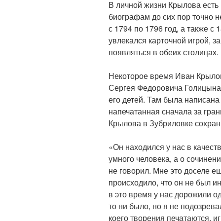
В личной жизни Крылова есть 
биографам до сих пор точно н
с 1794 по 1796 год, а также с 
увлекался карточной игрой, з
появляться в обеих столицах.
Некоторое время Иван Крылов
Сергея Федоровича Голицына 
его детей. Там была написан
напечатанная сначала за гра
Крылова в Зубриловке сохран
«Он находился у нас в качест
умного человека, а о сочинени
не говорил. Мне это доселе е
происходило, что он не был и
в это время у нас дорожили о
то ни было, но я не подозрева
коего творения печатаются, и