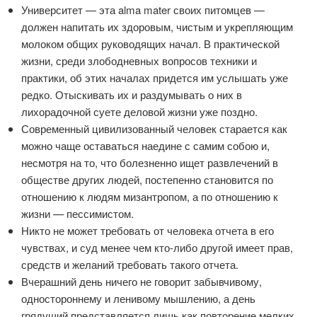
Университет — эта alma mater своих питомцев —
должен напитать их здоровым, чистым и укрепляющим
молоком общих руководящих начал. В практической
жизни, среди злободневных вопросов техники и
практики, об этих началах придется им услышать уже
редко. Отыскивать их и раздумывать о них в
лихорадочной суете деловой жизни уже поздно.
Современный цивилизованный человек старается как
можно чаще оставаться наедине с самим собою и,
несмотря на то, что болезненно ищет развлечений в
обществе других людей, постепенно становится по
отношению к людям мизантропом, а по отношению к
жизни — пессимистом.
Никто не может требовать от человека отчета в его
чувствах, и суд менее чем кто-либо другой имеет прав,
средств и желаний требовать такого отчета.
Вчерашний день ничего не говорит забывчивому,
одностороннему и ленивому мышлению, а день
грядущий представляется лишь как повторение мелких