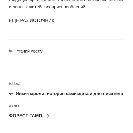
и личных житейских приспособлений.
ЕЩЕ РАЗ
ИСТОЧНИК
РУБРИКИ
"ГЕНИЙ МЕСТА"
Навигация
Предыдущая
НАЗАД
по
запись:
записям
Явки-пароли: история самиздата и дня писателя
Следующая
ДАЛЕЕ
запись
ФОРЕСТ ГАМП