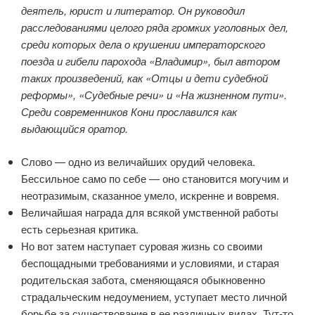
деятель, юрист и литератор. Он руководил
расследованиями целого ряда громких уголовных дел,
среди которых дела о крушении императорского
поезда и гибели парохода «Владимир», был автором
таких произведений, как «Отцы и дети судебной
реформы», «Судебные речи» и «На жизненном пути».
Среди современников Кони прославился как
выдающийся оратор.
Слово — одно из величайших орудий человека.
Бессильное само по себе — оно становится могучим и
неотразимым, сказанное умело, искренне и вовремя.
Величайшая награда для всякой умственной работы
есть серьезная критика.
Но вот затем наступает суровая жизнь со своими
беспощадными требованиями и условиями, и старая
родительская забота, сменяющаяся обыкновенно
страдальческим недоумением, уступает место личной
борьбе за существование в ее различных видах. Тут-то