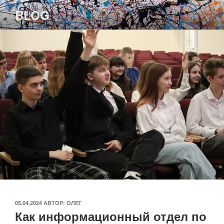
Перейти
BLOG
к
содержимому
ОПУБЛИКОВАНО
05.04.2024
АВТОР:
ОЛЕГ
Как информационный отдел по