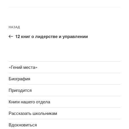
Навигация
Предыдущая
НАЗАД
по
запись:
записям
12 книг о лидерстве и управлении
«Гений места»
Биография
Пригодится
Книги нашего отдела
Рассказать школьникам
Вдохновиться