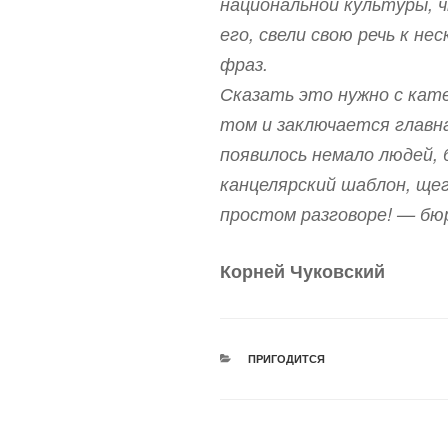
национальной культуры, ч
его, свели свою речь к н
фраз.
Сказать это нужно с кат
том и заключается главна
появилось немало людей, 
канцелярский шаблон, ще
простом разговоре! — бю
Корней Чуковский
РУБРИКИ
ПРИГОДИТСЯ