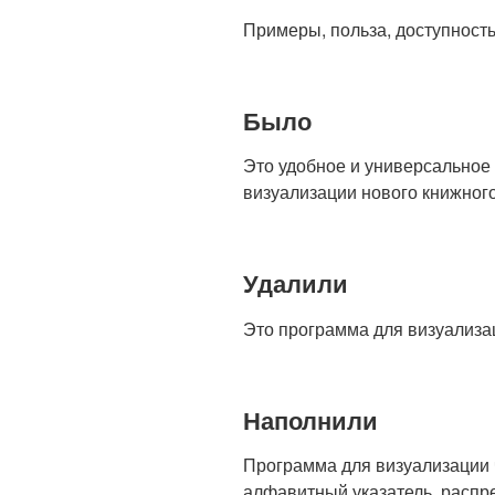
Примеры, польза, доступность
Было
Это удоб­ное и уни­вер­саль­но
визуализации нового книжного
Удалили
Это про­грамма для визу­а­ли­за
Наполнили
Про­грамма для визу­а­ли­за­ци
алфавитный указатель, распр