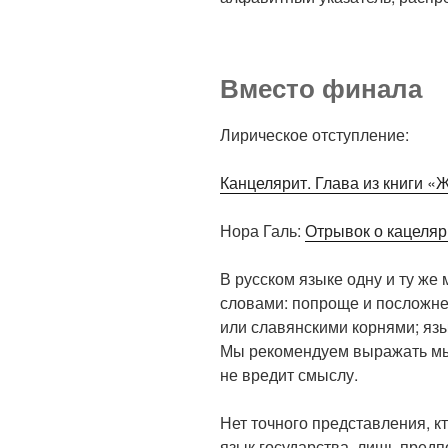
Вместо финала
Лирическое отступление:
Канцелярит. Глава из книги «
Нора Галь:
Отрывок о кацеляр
В русском языке одну и ту ж
словами: попроще и посложнее
или славянскими корнями; язы
Мы рекомендуем выражать мы
не вредит смыслу.
Нет точного представления, к
язык государства, лишь предп