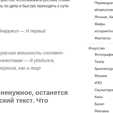
Переводчи
ть по делу и быстро при­хо­дить к сути.
showrunne
Япония, Ки
Мифы
бнаружил — Я пер­вый
история/по
Фантасты
Искусство
крас­ная внеш­ность соот­вет­
Фотограф
ачествам — Я убе­дился,
Театр
красна, как и лицо
Архитекту
Музыка
ИЗО
Скульптур
 ненужное, останется
Кино
ский текст. Что
Балет
Реклама