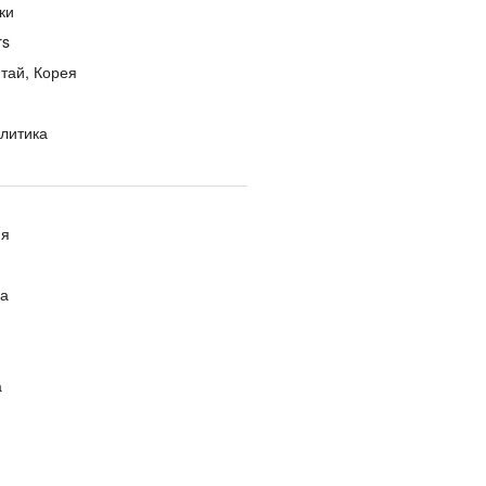
ки
rs
тай, Корея
литика
ия
ра
а