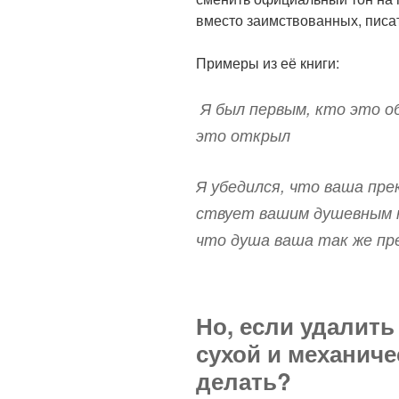
вме­сто заим­ство­ван­ных, писа
При­меры из её книги:
Я был пер­вым, кто это о
это открыл
Я убе­дился, что ваша пре­
ствует вашим душев­ным к
что душа ваша так же пре­
Но, если удалить
сухой и механиче
делать?