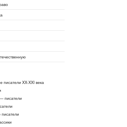
раво
ка
отечественную
е писатели XX-XXI века
и
— писатели
сатели
е писатели
ассики