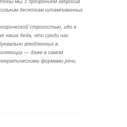
тобы мы, с презрением забросив
ескольким десяткам штампованных
егорической строгостью, ибо в
я наша беда, что среди нас
буквально влюбленных в
голяющих — даже в самом
рократическими формами речи.