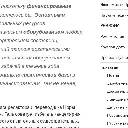
Экономика / П
,
поскольку
финансирование
к хотелось бы.
Основными
Наука и техни
иальных ресурсов
PERSONA
ническим
оборудованием
поддер
Режим гения
орительном состоянии,
Круглая дата
аний теплоэнергетическими
 специальным оборудованием.
Про великую 
задачей в течение года
Писатели
риально-технической базы
в
Поэты
инансированием. Тем не менее,
Зарубежны
Драматург
Женщины 
га редак­тора и пере­вод­чика Норы
Детские пи
Галь сове­тует избе­гать кан­це­ля­риз­
Российски
­сто отгла­голь­ных суще­стви­тель­ных,
Русские кл
про­стой, исполь­зо­вать рус­ские слова