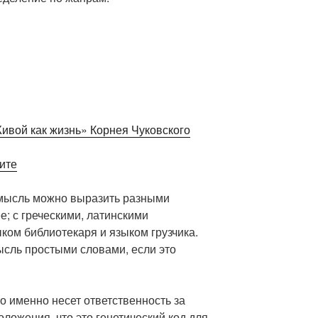
Живой как жизнь» Корнея Чуковского
ите
е мысль можно выразить разными
; с греческими, латинскими
ком библиотекаря и языком грузчика.
сль простыми словами, если это
то именно несет ответственность за
оложения, что это генетический код для