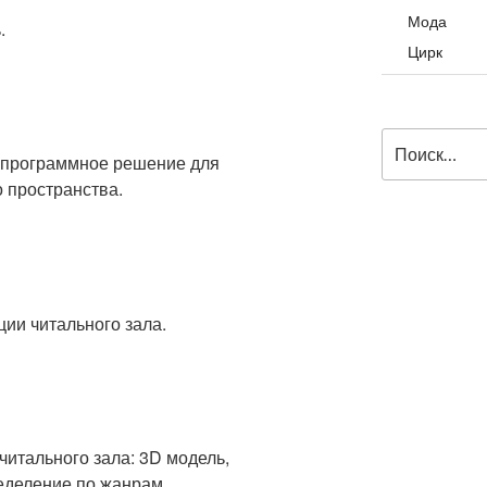
Мода
.
Цирк
Искать:
е про­грамм­ное реше­ние для
 пространства.
­ции читального зала.
и читального зала: 3D модель,
еделение по жанрам.