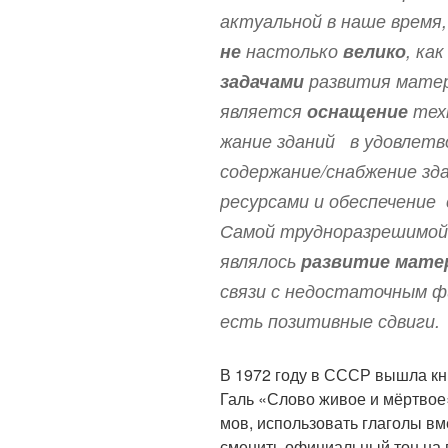
актуальной в наше время
не
настолько
велико
, ка
задачами
развития матер
является
оснащение
тех
жание зданий в удовлетв
содержание/снабжение зд
ресурсами и обеспечение
Самой трудноразрешимой 
являлось
развитие мате
связи с недостаточным ф
есть позитивные сдвиги.
В 1972 году в СССР вышла кни
Галь «Слово живое и мёрт­вое». 
мов, исполь­зо­вать гла­голы вме
сме­нить офи­ци­аль­ный тон на 