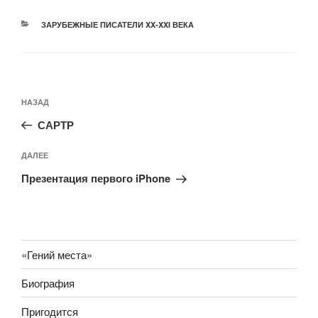
РУБРИКИ
ЗАРУБЕЖНЫЕ ПИСАТЕЛИ XX-XXI ВЕКА
Навигация
Предыдущая
НАЗАД
по
запись:
записям
САРТР
Следующая
ДАЛЕЕ
запись
Презентация первого iPhone
«Гений места»
Биография
Пригодится