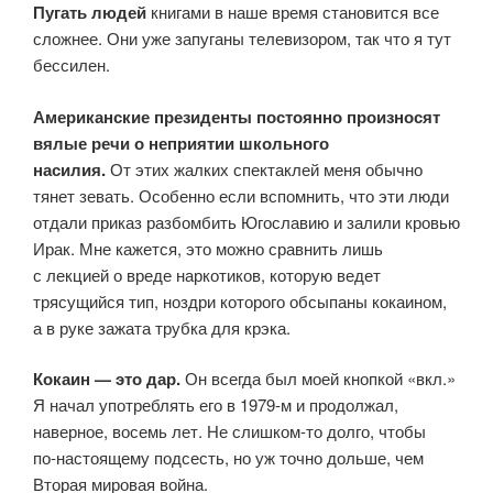
Пугать людей
книгами в наше время становится все
сложнее. Они уже запуганы телевизором, так что я тут
бессилен.
Американские президенты постоянно произносят
вялые речи о неприятии школьного
насилия.
От этих жалких спектаклей меня обычно
тянет зевать. Особенно если вспомнить, что эти люди
отдали приказ разбомбить Югославию и залили кровью
Ирак. Мне кажется, это можно сравнить лишь
с лекцией о вреде наркотиков, которую ведет
трясущийся тип, ноздри которого обсыпаны кокаином,
а в руке зажата трубка для крэка.
Кокаин — это дар.
Он всегда был моей кнопкой «вкл.»
Я начал употреблять его в 1979-м и продолжал,
наверное, восемь лет. Не слишком-то долго, чтобы
по‑настоящему подсесть, но уж точно дольше, чем
Вторая мировая война.