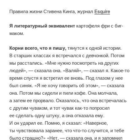
Правила жизни Стивена Кинга, журнал
Esquire
Я литературный эквивалент
картофеля фри с биг-
маком.
Корни всего, что я пишу,
тянутся к одной истории.
В старших классах я встречался с девчонкой. Потом
мы расстались. «Мне нужно посмотреть на других
людей», — сказала она. «Валяй», — сказал я. Какое-то
время спустя я встретил ее вновь. Под глазом у нее
был синяк. «Я не хочу говорить об этом», — сказала
она. Потом мы сидели и пили кофе. Она молчала,
а затем ее прорвало. Оказалось, что она встречалась
с другим чуваком, и тот чувак как-то попросил
ее сделать одну штуку, а она отказала ему.
И он ударил ее. Помню, я сказал: «Наверное,
ты чувствовала заранее, что что-то случится, и тебе
было страшно?» «Нет, — сказала она, и я запомнил