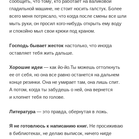
сообщить, что тому, кто работает на валиковой
гладильной машине, не стоит носить галстук. Более
всего меня потрясало, что когда после смены все шли
мыть руки, он просил кого-нибудь открыть ему воду
и спокойно мыл свои крюки под краном.
Господь бывает жесток
настолько, что иногда
оставляет тебя жить дальше.
Хорошие идеи
— как йо-йо.Ты можешь оттолкнуть
ее от себя, но она все равно останется на дальнем
конце резинки. Она не умирает там, она лишь спит.
А потом, когда ты забудешь о ней, она вернется
и хлопнет тебя по голове.
Литература
— это правда, обернутая в ложь.
Я не готовлюсь к написанию книг.
Не просиживаю
в библиотеках, не делаю выписок, ничего нигде