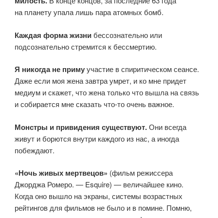
милость.
В конце концов, за последние 63 года
на планету упала лишь пара атомных бомб.
Каждая форма жизни
бессознательно или
подсознательно стремится к бессмертию.
Я никогда не приму
участие в спиритическом сеансе.
Даже если моя жена завтра умрет, и ко мне придет
медиум и скажет, что жена только что вышла на связь
и собирается мне сказать что-то очень важное.
Монстры и привидения существуют.
Они всегда
живут и борются внутри каждого из нас, а иногда
побеждают.
«Ночь живых мертвецов»
(фильм режиссера
Джорджа Ромеро. — Esquire) — величайшее кино.
Когда оно вышло на экраны, системы возрастных
рейтингов для фильмов не было и в помине. Помню,