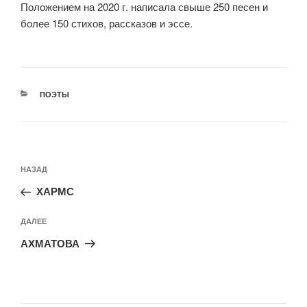
Положением на 2020 г. написала свыше 250 песен и
более 150 стихов, рассказов и эссе.
РУБРИКИ
ПОЭТЫ
Навигация
Предыдущая
НАЗАД
по
запись:
записям
ХАРМС
Следующая
ДАЛЕЕ
запись
АХМАТОВА