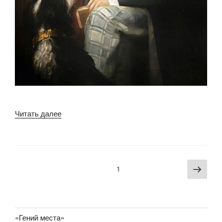
«ВАЛЕРИАН
Читать далее
МАЙКОВ»
Пагинация
Сле
Страница
1
записей
стра
«Гений места»