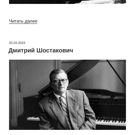
««Добровольная
Читать далее
диктатура»
Георгия
Товстоногова»
ОПУБЛИКОВАНО
25.02.2024
Дмитрий Шостакович