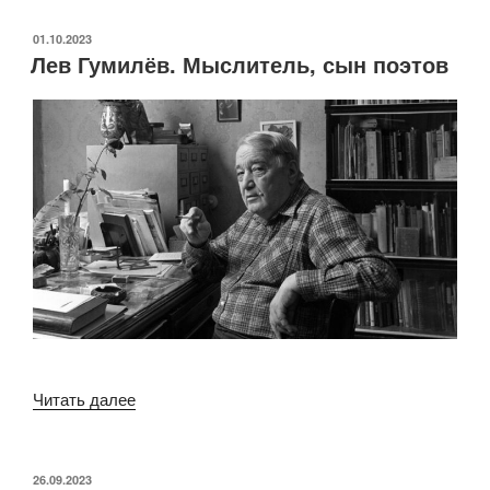
Каким
был
ОПУБЛИКОВАНО
01.10.2023
Лев Гумилёв. Мыслитель, сын поэтов
писатель
и
философ
Альбер
Камю.
110
лет
со
дня
рождения.»
«Лев
Читать далее
Гумилёв.
Мыслитель,
сын
ОПУБЛИКОВАНО
26.09.2023