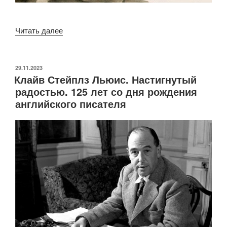
«110
Читать далее
лет
со
дня
ОПУБЛИКОВАНО
29.11.2023
Клайв Стейплз Льюис. Настигнутый
рождения
радостью. 125 лет со дня рождения
писателя
английского писателя
Виктора
Драгунского:
почему
его
«Денискины
рассказы»
нужно
прочитать
каждому»