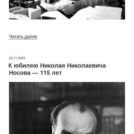
«Клайв
Читать далее
Стейплз
Льюис. Настигнутый
радостью.
ОПУБЛИКОВАНО
23.11.2023
К юбилею Николая Николаевича
125
Носова — 115 лет
лет
со
дня
рождения
английского
писателя»