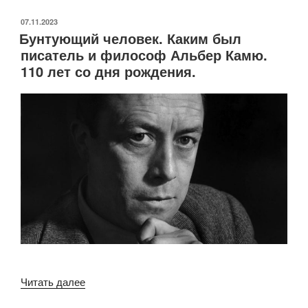
Николая
Николаевича
ОПУБЛИКОВАНО
07.11.2023
Бунтующий человек. Каким был
Носова
писатель и философ Альбер Камю.
—
110 лет со дня рождения.
115
лет»
«Бунтующий
Читать далее
человек.