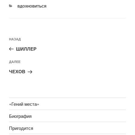
РУБРИКИ
ВДОХНОВИТЬСЯ
Навигация
Предыдущая
НАЗАД
по
запись:
записям
ШИЛЛЕР
Следующая
ДАЛЕЕ
запись
ЧЕХОВ
«Гений места»
Биография
Пригодится