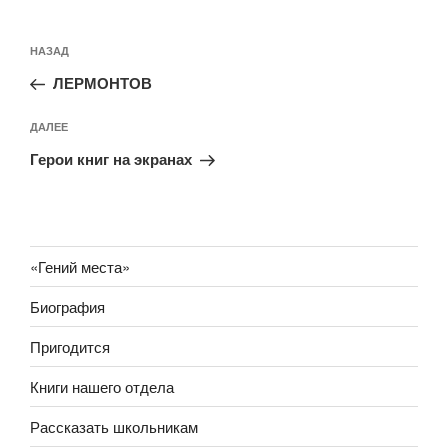
Навигация
Предыдущая
НАЗАД
по
запись:
записям
ЛЕРМОНТОВ
Следующая
ДАЛЕЕ
запись
Герои книг на экранах
«Гений места»
Биография
Пригодится
Книги нашего отдела
Рассказать школьникам