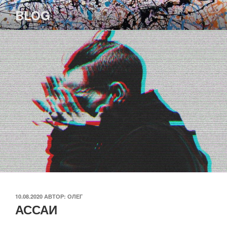
Перейти
BLOG
к
содержимому
ОПУБЛИКОВАНО
10.08.2020
АВТОР:
ОЛЕГ
АССАИ