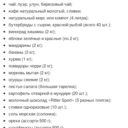
чай: пуэр, улун, бирюзовый чай;
кофе натуральный молотый, сливки;
натуральный морс или компот (4 литра);
бутерброды с сыром, красной рыбой (всего 40 шт.);
виноград кишмиш (2 кг);
яблоки зелёные и красные (по 2 кг);
мандарины (2 кг);
бананы (3 кг);
хурма (1 кг);
помидоры черри (2 кг);
морковь мытая (2 кг);
огурцы свежие (2 кг);
листья салата (большая тарелка);
картофель отварной в мундире (20 шт.);
молочный шоколад «Ritter Sport» (5 разных плиток);
сливки одноразовые (10 шт.);
соль морская (солонка);
орехи (ассорти 500 г);
сухофрукты (ассорти 500 г);