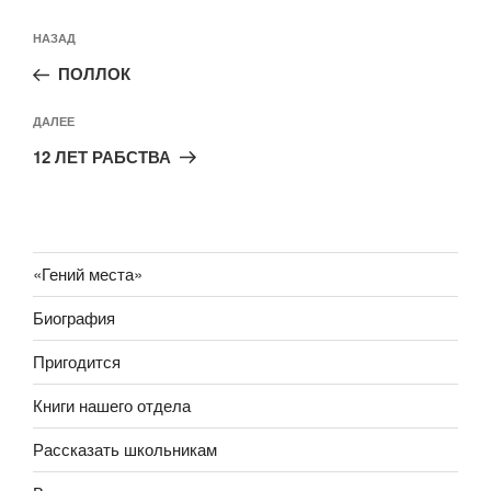
Навигация
Предыдущая
НАЗАД
по
запись:
записям
ПОЛЛОК
Следующая
ДАЛЕЕ
запись
12 ЛЕТ РАБСТВА
«Гений места»
Биография
Пригодится
Книги нашего отдела
Рассказать школьникам