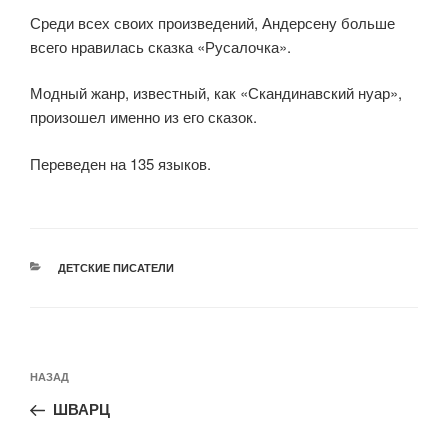
Среди всех своих произведений, Андерсену больше
всего нравилась сказка «Русалочка».
Модный жанр, известный, как «Скандинавский нуар»,
произошел именно из его сказок.
Переведен на 135 языков.
РУБРИКИ
ДЕТСКИЕ ПИСАТЕЛИ
Навигация
Предыдущая
НАЗАД
по
запись:
записям
ШВАРЦ