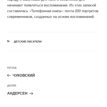
начинают появляться воспоминания. Из этих записей
составилась «Телефонная книга»: почти 200 портретов
современников, созданных на основе воспоминаний.
РУБРИКИ
ДЕТСКИЕ ПИСАТЕЛИ
Навигация
Предыдущая
НАЗАД
по
запись:
записям
ЧУКОВСКИЙ
Следующая
ДАЛЕЕ
запись
АНДЕРСЕН