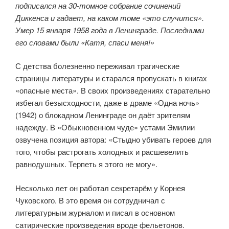
подписался на 30-томное собрание сочинений
Диккенса и гадает, на каком томе «это случится».
Умер 15 января 1958 года в Ленинграде. Последними
его словами были «Катя, спаси меня!»
С детства болезненно переживал трагические
страницы литературы и старался пропускать в книгах
«опасные места». В своих произведениях старательно
избегал безысходности, даже в драме «Одна ночь»
(1942) о блокадном Ленинграде он даёт зрителям
надежду. В «Обыкновенном чуде» устами Эмилии
озвучена позиция автора: «Стыдно убивать героев для
того, чтобы растрогать холодных и расшевелить
равнодушных. Терпеть я этого не могу».
Несколько лет он работал секретарём у Корнея
Чуковского. В это время он сотрудничал с
литературным журналом и писал в основном
сатирические произведения вроде фельетонов.