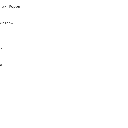
тай, Корея
литика
ия
ра
а