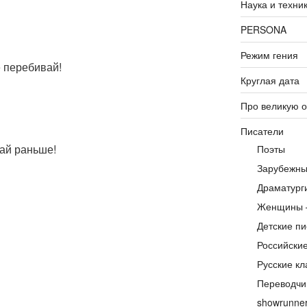
Наука и техни
PERSONA
Режим гения
 перебивай!
Круглая дата
Про великую 
Писатели
ай раньше!
Поэты
Зарубежны
Драматург
Женщины 
Детские пи
Российски
Русские кл
Переводчи
showrunne