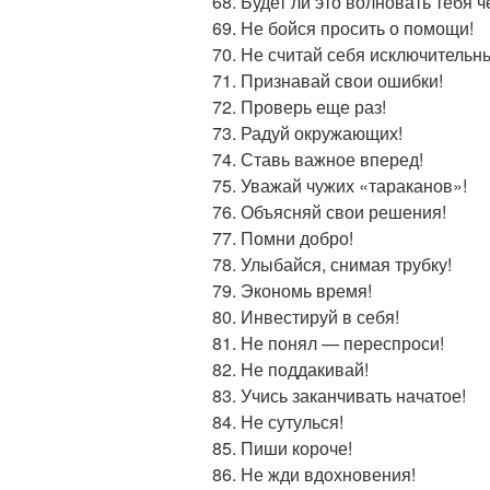
Будет ли это волновать тебя ч
Не бойся просить о помощи!
Не считай себя исключительн
Признавай свои ошибки!
Проверь еще раз!
Радуй окружающих!
Ставь важное вперед!
Уважай чужих «тараканов»!
Объясняй свои решения!
Помни добро!
Улыбайся, снимая трубку!
Экономь время!
Инвестируй в себя!
Не понял — переспроси!
Не поддакивай!
Учись заканчивать начатое!
Не сутулься!
Пиши короче!
Не жди вдохновения!