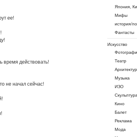
Япония, Ки
Мифы
ут ее!
история/по
!
Фантасты
у!
Искусство
Фотограф
Театр
ь время действовать!
Архитекту
Музыка
то не начал сейчас!
ИЗО
Скульптур
й!
Кино
Балет
!
Реклама
Мода