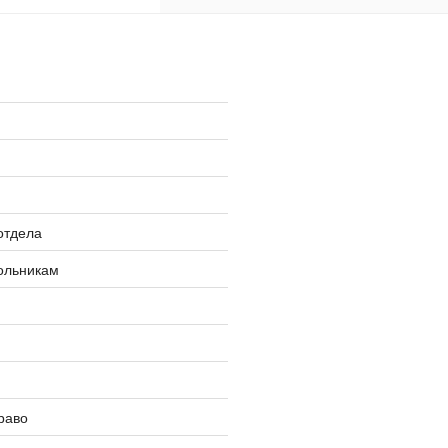
»
отдела
ольникам
раво