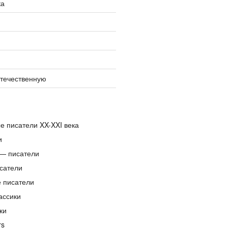
ка
отечественную
е писатели XX-XXI века
и
— писатели
сатели
е писатели
ассики
ки
rs