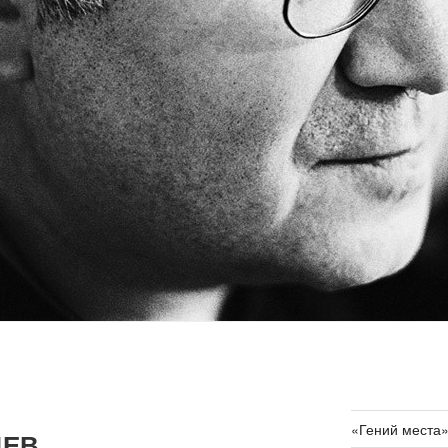
«Гений места
ЦЕВ