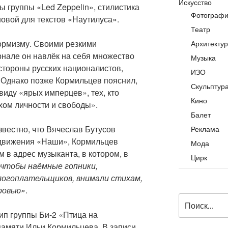
Искусство
 группы «Led Zeppelin», стилистика
Фотограф
овой для текстов «Наутилуса».
Театр
ормизму. Своими резкими
Архитекту
нале он навлёк на себя множество
Музыка
стороны русских националистов,
ИЗО
 Однако позже Кормильцев пояснил,
Скульптур
виду «ярых имперцев», тех, кто
Кино
хом личности и свободы».
Балет
звестно, что Вячеслав Бутусов
Реклама
 движения «Наши», Кормильцев
Мода
 в адрес музыканта, в котором, в
Цирк
, чтобы наёмные гопники,
огоплательщиков, внимали стихам,
ровью»
.
Искать:
ип группы Би-2 «Птица на
амяти Ильи Кормильцева. В записи