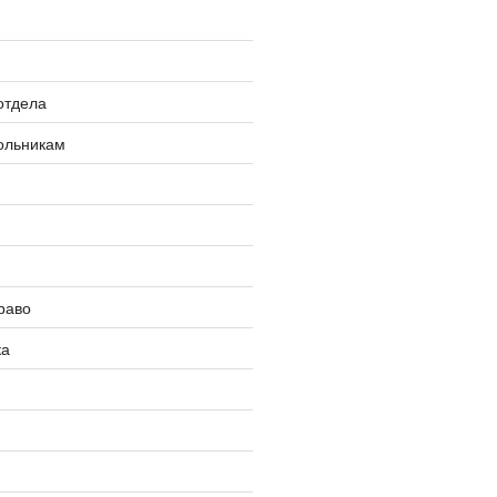
отдела
ольникам
раво
ка