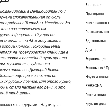
Биография
я командировки в Великобританию у
Пригодится
ружена злокачественная опухоль
Книги нашего 
еоперабельной) стадии. Незадолго до
рытии возглавляемого им
Рассказать шк
ра». 4 февраля в 10 утра по
 скончался на 48-м году жизни в
Вдохновиться
н города Лондон. Похороны Ильи
Другое
евраля на Троекуровском кладбище в
ить поэта в последний путь пришли
Экранизация
ы, музыканты, художники.
Экономика / П
речью писатель Дмитрий Быков
оказал ещё при жизни, что он
Наука и техни
ких русских поэтов. Для этого нужно,
PERSONA
од и стали частью его речи. И это
о ещё тридцати».
Режим гения
Круглая дата
акомился с лидерами «Наутилуса»