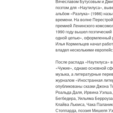
Вячеславом Бутусовым и Дми
поэтом для «Наутилуса», вывел
альбом «Разлука» (1986) назы
времени. На волне Перестрой
премией Ленинского комсомола
1990 году вышел поэтический
одной цепью», оформленный р
Илья Кормильцев начал работа
владел несколькими европейс
После распада «Наутилуса» в
«Чужие», однако основной сфе
музыка, а литературные пере
журналом «Иностранная литер
опубликованы сказки Джона Т
Роальда Даля, Ирвина Уэлша,
Бегбедера, Уильяма Берроуза,
Клайва Льюиса, Чака Паланик
Стоппарда, поэзия Мишеля Уэ