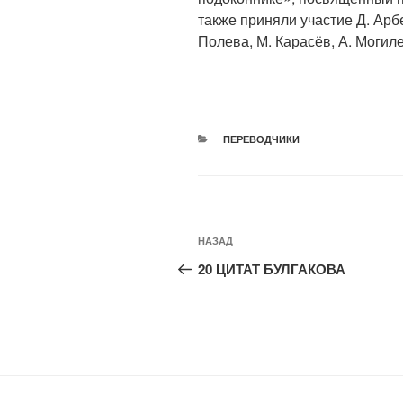
также приняли участие Д. Арбе
Полева, М. Карасёв, А. Могиле
РУБРИКИ
ПЕРЕВОДЧИКИ
Навигация
Предыдущая
НАЗАД
по
запись:
20 ЦИТАТ БУЛГАКОВА
записям