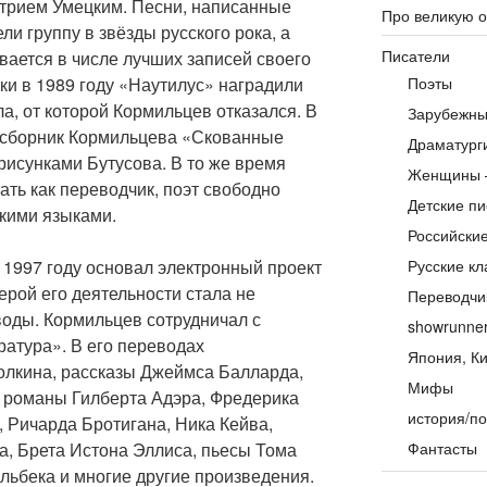
трием Умецким. Песни, написанные
Про великую 
и группу в звёзды русского рока, а
Писатели
вается в числе лучших записей своего
ки в 1989 году «Наутилус» наградили
Поэты
, от которой Кормильцев отказался. В
Зарубежны
 сборник Кормильцева «Скованные
Драматург
исунками Бутусова. В то же время
Женщины 
ть как переводчик, поэт свободно
Детские пи
кими языками.
Российски
 1997 году основал электронный проект
Русские кл
рой его деятельности стала не
Переводчи
воды. Кормильцев сотрудничал с
showrunne
атура». В его переводах
Япония, Ки
олкина, рассказы Джеймса Балларда,
Мифы
 романы Гилберта Адэра, Фредерика
история/по
 Ричарда Бротигана, Ника Кейва,
а, Брета Истона Эллиса, пьесы Тома
Фантасты
льбека и многие другие произведения.