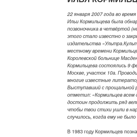
22 января 2007 года во врем
Ильи Кормильцева была обна
позвоночника в четвёртой (н
этого стало известно о зак
издательства «Ультра.Культу
местному времени Кормильцев
Королевской больнице Масде
Кормильцева состоялись 9 ф
Москве, участок 10а. Провод
многие известные литератор
Выступавший с прощальной 
отметил: «Кормильцев всем д
достоин продолжить ряд вели
чтобы твои стихи ушли в нар
случилось, когда ему не был
В 1983 году Кормильцев позн