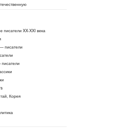
отечественную
е писатели XX-XXI века
и
— писатели
сатели
е писатели
ассики
ки
rs
тай, Корея
литика